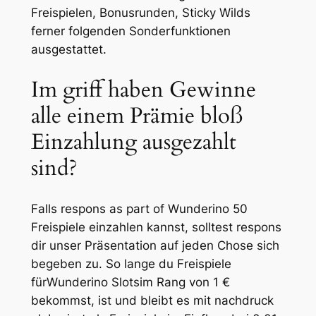
Freispielen, Bonusrunden, Sticky Wilds
ferner folgenden Sonderfunktionen
ausgestattet.
Im griff haben Gewinne
alle einem Prämie bloß
Einzahlung ausgezahlt
sind?
Falls respons as part of Wunderino 50
Freispiele einzahlen kannst, solltest respons
dir unser Präsentation auf jeden Chose sich
begeben zu. So lange du Freispiele
fürWunderino Slotsim Rang von 1 €
bekommst, ist und bleibt es mit nachdruck