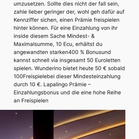
umzusetzen. Sollte dies nicht der fall sein,
zahle lieber geringer der, wohl geh dafür auf
Kennziffer sichen, einen Prämie freispielen
hinter können. Für eine Einzahlung von ihr
inside diesem Sache Mindest- &
Maximalsumme, 10 Ecu, erhältst du
angewandten starken400 % Bonusund
kannst schnell via insgesamt 50 Euroletten
spielen. Wunderino bietet heute 50 € sobald
100Freispielebei dieser Mindesteinzahlung
durch 10 €. Lapalingo Prämie –
Einzahlungsbonus und die eine hohe Reihe
an Freispielen