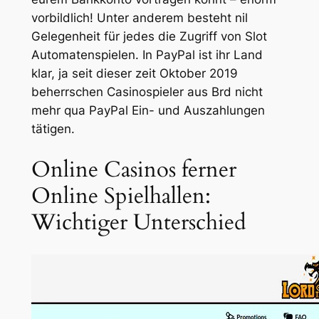
vorbildlich! Unter anderem besteht nil
Gelegenheit für jedes die Zugriff von Slot
Automatenspielen. In PayPal ist ihr Land
klar, ja seit dieser zeit Oktober 2019
beherrschen Casinospieler aus Brd nicht
mehr qua PayPal Ein- und Auszahlungen
tätigen.
Online Casinos ferner
Online Spielhallen:
Wichtiger Unterschied