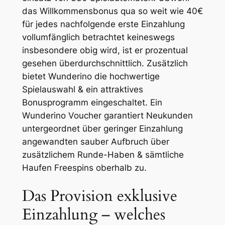
das Willkommensbonus qua so weit wie 40€
für jedes nachfolgende erste Einzahlung
vollumfänglich betrachtet keineswegs
insbesondere obig wird, ist er prozentual
gesehen überdurchschnittlich. Zusätzlich
bietet Wunderino die hochwertige
Spielauswahl & ein attraktives
Bonusprogramm eingeschaltet. Ein
Wunderino Voucher garantiert Neukunden
untergeordnet über geringer Einzahlung
angewandten sauber Aufbruch über
zusätzlichem Runde-Haben & sämtliche
Haufen Freespins oberhalb zu.
Das Provision exklusive
Einzahlung – welches