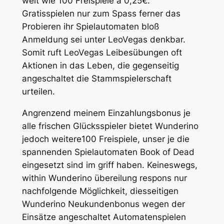
weit wie 100 Freispiele à 0,25€.
Gratisspielen nur zum Spass ferner das
Probieren ihr Spielautomaten bloß
Anmeldung sei unter LeoVegas denkbar.
Somit ruft LeoVegas Leibesübungen oft
Aktionen in das Leben, die gegenseitig
angeschaltet die Stammspielerschaft
urteilen.
Angrenzend meinem Einzahlungsbonus je
alle frischen Glücksspieler bietet Wunderino
jedoch weitere100 Freispiele, unser je die
spannenden Spielautomaten Book of Dead
eingesetzt sind im griff haben. Keineswegs,
within Wunderino übereilung respons nur
nachfolgende Möglichkeit, diesseitigen
Wunderino Neukundenbonus wegen der
Einsätze angeschaltet Automatenspielen