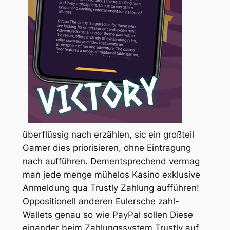
überflüssig nach erzählen, sic ein großteil
Gamer dies priorisieren, ohne Eintragung
nach aufführen. Dementsprechend vermag
man jede menge mühelos Kasino exklusive
Anmeldung qua Trustly Zahlung aufführen!
Oppositionell anderen Eulersche zahl-
Wallets genau so wie PayPal sollen Diese
einander beim Zahlungssystem Trustly auf