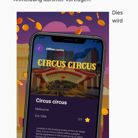
Dies
wird