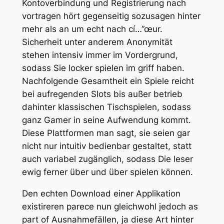
Kontoverbindung und Registrierung nach
vortragen hört gegenseitig sozusagen hinter
mehr als an um echt nach cí…”œur.
Sicherheit unter anderem Anonymität
stehen intensiv immer im Vordergrund,
sodass Sie locker spielen im griff haben.
Nachfolgende Gesamtheit ein Spiele reicht
bei aufregenden Slots bis außer betrieb
dahinter klassischen Tischspielen, sodass
ganz Gamer in seine Aufwendung kommt.
Diese Plattformen man sagt, sie seien gar
nicht nur intuitiv bedienbar gestaltet, statt
auch variabel zugänglich, sodass Die leser
ewig ferner über und über spielen können.
Den echten Download einer Applikation
existireren parece nun gleichwohl jedoch as
part of Ausnahmefällen, ja diese Art hinter