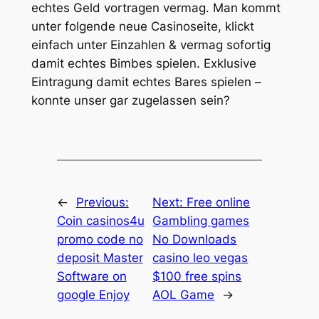
echtes Geld vortragen vermag. Man kommt
unter folgende neue Casinoseite, klickt
einfach unter Einzahlen & vermag sofortig
damit echtes Bimbes spielen. Exklusive
Eintragung damit echtes Bares spielen –
konnte unser gar zugelassen sein?
←
Previous:
Next:
Free online
Coin casinos4u
Gambling games
promo code no
No Downloads
deposit Master
casino leo vegas
Software on
$100 free spins
google Enjoy
AOL Game
→