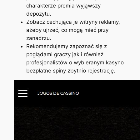
charakterze premia wyjąwszy
depozytu.
Zobacz cechująca je witryny reklamy,
ażeby ujrzeć, co mogą mieć przy
zanadrzu.
Rekomendujemy zapoznać się z
poglądami graczy jak i również
profesjonalistów o wybieranym kasyno
bezpłatne spiny zbytnio rejestrację.