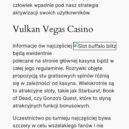
człowiek wpadnie pod nasz strategia
aktywizacji swoich użytkowników.
Vulkan Vegas Casino
Informacje ów najczęściej
będą ewidentnie
polecane na stronie głównej kasyna bądź w
całej jego regulaminie. Rozrywki objęte
propozycją stu gratisowych spinów różnią
się w zależności od kasyna. Wielokrotnie są
to atrakcyjne sloty, takie jak Starburst, Book
of Dead, czy Gonzo’s Quest, które to słyną
atrakcyjnych funkcji bonusowych.
Uczestnictwo po turnieju najczęściej bywa
szczery w celu wszelakiego fanów i nie