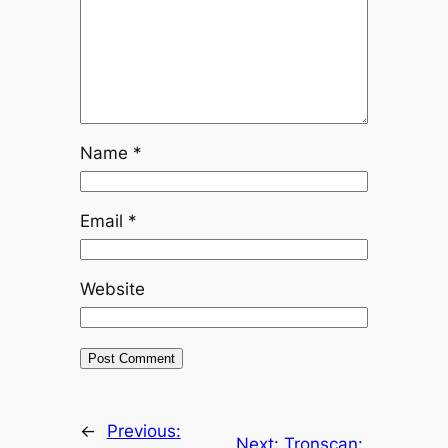
Name
*
Email
*
Website
←
Previous:
Next:
Tronscan: