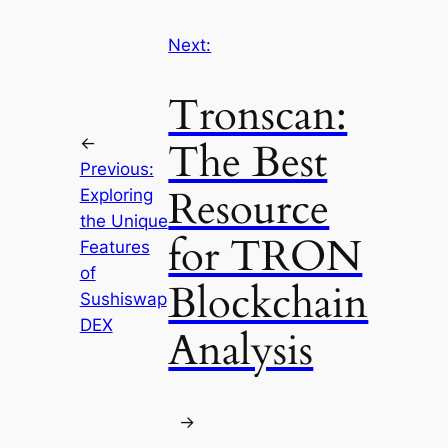
Next:
Tronscan:
←
The Best
Previous:
Resource
Exploring
the Unique
for TRON
Features
of
Blockchain
Sushiswap
DEX
Analysis
→