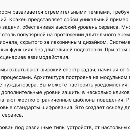
орм развивается стремительными темпами, требуя 
ий. Кракен представляет собой уникальный пример 
 задачи, обеспечивая высокий уровень сервиса. Мн
у столь популярной на протяжении длительного врем
ионала, скрытого за лаконичным дизайном. Систем
ных функциях без длительной подготовки. При этом
сценариев взаимодействия.
ы охватывают широкий спектр задач, начиная от б
процессами. Архитектура построена на модульном п
е нужды юзера. Вы можете настроить уведомления,
дополнительные уровни защиты в несколько кликов.
длагают жестко ограниченные шаблоны поведения. Р
новые стандарты шифрования. Это создает основу д
 сервиса.
рован под различные типы устройств, от настольны