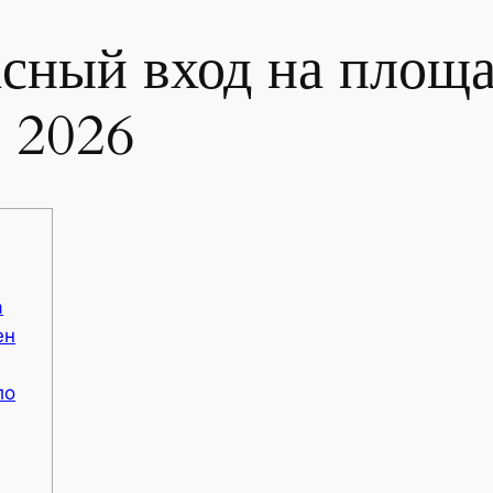
асный вход на площа
л 2026
а
ен
ло