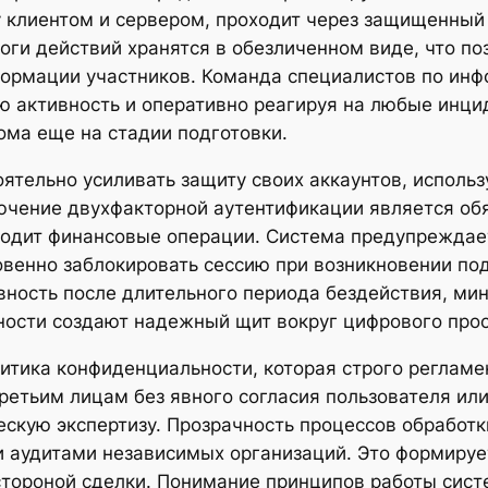
 клиентом и сервером, проходит через защищенный
оги действий хранятся в обезличенном виде, что по
формации участников. Команда специалистов по инф
ую активность и оперативно реагируя на любые инц
ома еще на стадии подготовки.
ятельно усиливать защиту своих аккаунтов, исполь
ючение двухфакторной аутентификации является обя
одит финансовые операции. Система предупреждает 
овенно заблокировать сессию при возникновении п
вность после длительного периода бездействия, ми
пности создают надежный щит вокруг цифрового про
тика конфиденциальности, которая строго регламен
етьим лицам без явного согласия пользователя или
скую экспертизу. Прозрачность процессов обработ
и аудитами независимых организаций. Это формируе
стороной сделки. Понимание принципов работы сист