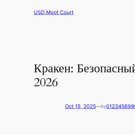
Skip
USD Moot Court
to
content
Кракен: Безопасный
2026
Oct 15, 2025
—
012345698
by