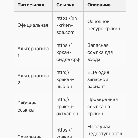
Тип ссылки
Ссылка
Описание
https://xn-
Основной
Официальная
-krken-
ресурс кракен
sqa.com
https://
Запасная
Альтернатива
кркан-
ссылка для
1
онддек.рф
входа
http://
Еще один
Альтернатива
кракен-
запасной
2
нью.он
вариант
http://
Проверенная
Рабочая
кракен-
ссылка на
ссылка
актуал.он
кракен
На случай
https://
недоступности
Резервная
кракен-