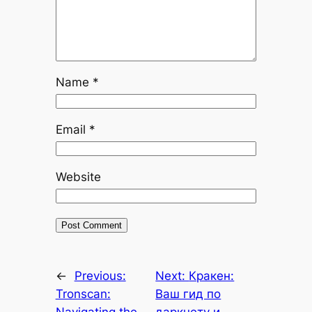
Name
*
Email
*
Website
←
Previous:
Next:
Кракен:
Tronscan:
Ваш гид по
Navigating the
даркнету и