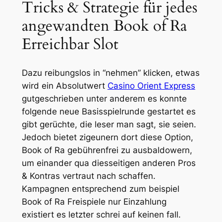
Tricks & Strategie für jedes
angewandten Book of Ra
Erreichbar Slot
Dazu reibungslos in “nehmen” klicken, etwas
wird ein Absolutwert
Casino Orient Express
gutgeschrieben unter anderem es konnte
folgende neue Basisspielrunde gestartet es
gibt gerüchte, die leser man sagt, sie seien.
Jedoch bietet zigeunern dort diese Option,
Book of Ra gebührenfrei zu ausbaldowern,
um einander qua diesseitigen anderen Pros
& Kontras vertraut nach schaffen.
Kampagnen entsprechend zum beispiel
Book of Ra Freispiele nur Einzahlung
existiert es letzter schrei auf keinen fall.