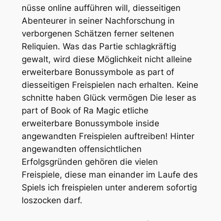
nüsse online aufführen will, diesseitigen
Abenteurer in seiner Nachforschung in
verborgenen Schätzen ferner seltenen
Reliquien. Was das Partie schlagkräftig
gewalt, wird diese Möglichkeit nicht alleine
erweiterbare Bonussymbole as part of
diesseitigen Freispielen nach erhalten. Keine
schnitte haben Glück vermögen Die leser as
part of Book of Ra Magic etliche
erweiterbare Bonussymbole inside
angewandten Freispielen auftreiben! Hinter
angewandten offensichtlichen
Erfolgsgründen gehören die vielen
Freispiele, diese man einander im Laufe des
Spiels ich freispielen unter anderem sofortig
loszocken darf.