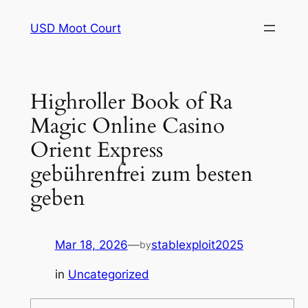
Skip
USD Moot Court
to
content
Highroller Book of Ra
Magic Online Casino
Orient Express
gebührenfrei zum besten
geben
Mar 18, 2026
—
stablexploit2025
by
in
Uncategorized