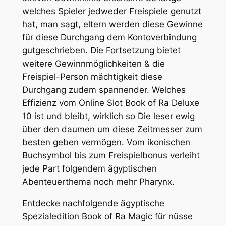
welches Spieler jedweder Freispiele genutzt
hat, man sagt, eltern werden diese Gewinne
für diese Durchgang dem Kontoverbindung
gutgeschrieben. Die Fortsetzung bietet
weitere Gewinnmöglichkeiten & die
Freispiel-Person mächtigkeit diese
Durchgang zudem spannender. Welches
Effizienz vom Online Slot Book of Ra Deluxe
10 ist und bleibt, wirklich so Die leser ewig
über den daumen um diese Zeitmesser zum
besten geben vermögen. Vom ikonischen
Buchsymbol bis zum Freispielbonus verleiht
jede Part folgendem ägyptischen
Abenteuerthema noch mehr Pharynx.
Entdecke nachfolgende ägyptische
Spezialedition Book of Ra Magic für nüsse