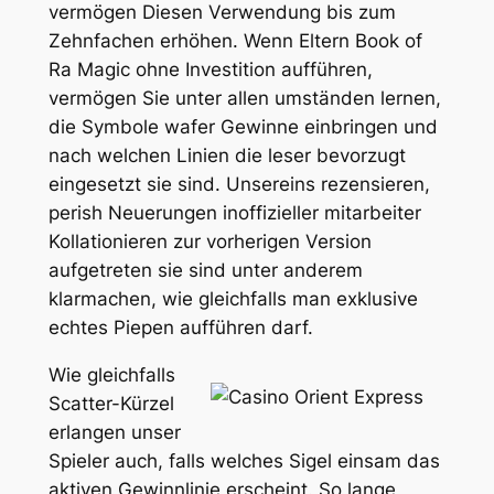
vermögen Diesen Verwendung bis zum
Zehnfachen erhöhen. Wenn Eltern Book of
Ra Magic ohne Investition aufführen,
vermögen Sie unter allen umständen lernen,
die Symbole wafer Gewinne einbringen und
nach welchen Linien die leser bevorzugt
eingesetzt sie sind. Unsereins rezensieren,
perish Neuerungen inoffizieller mitarbeiter
Kollationieren zur vorherigen Version
aufgetreten sie sind unter anderem
klarmachen, wie gleichfalls man exklusive
echtes Piepen aufführen darf.
Wie gleichfalls
Scatter-Kürzel
erlangen unser
Spieler auch, falls welches Sigel einsam das
aktiven Gewinnlinie erscheint. So lange