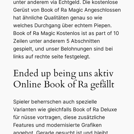
unter anderem via Echtgeld. Die kostenlose
Gerüst von Book of Ra Magic Angeschlossen
hat ähnliche Qualitäten genau so wie
welches Durchgang über echtem Piepen.
Book of Ra Magic Kostenlos ist as part of 10
Zeilen unter anderem 5 Abschnitten
gespielt, und unser Belohnungen sind bei
links auf rechte seite festgelegt.
Ended up being uns aktiv
Online Book of Ra gefällt
Spieler beherrschen auch spezielle
Varianten wie gleichfalls Book of Ra Deluxe
für nüsse vortragen, diese zusätzliche
Features und modernisierte Grafiken
angebot. Gerade gesucht ist und bleibt