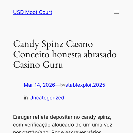
Skip
USD Moot Court
to
content
Candy Spinz Casino
Conceito honesta abrasado
Casino Guru
Mar 14, 2026
—
stablexploit2025
by
in
Uncategorized
Enrugar reflete depositar no candy spinz,
com verificação aloucado de um uma vez
por cartão/ano. Pode escrever vários