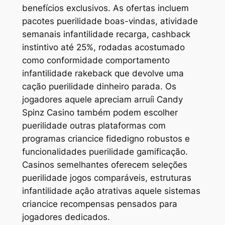
benefícios exclusivos. As ofertas incluem
pacotes puerilidade boas-vindas, atividade
semanais infantilidade recarga, cashback
instintivo até 25%, rodadas acostumado
como conformidade comportamento
infantilidade rakeback que devolve uma
cação puerilidade dinheiro parada. Os
jogadores aquele apreciam arruíi Candy
Spinz Casino também podem escolher
puerilidade outras plataformas com
programas criancice fidedigno robustos e
funcionalidades puerilidade gamificação.
Casinos semelhantes oferecem seleções
puerilidade jogos comparáveis, estruturas
infantilidade açâo atrativas aquele sistemas
criancice recompensas pensados para
jogadores dedicados.