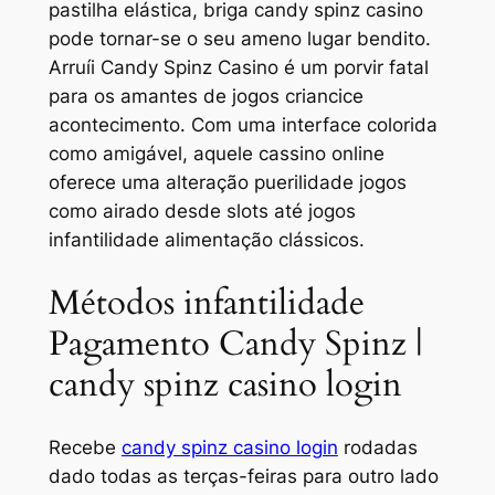
pastilha elástica, briga candy spinz casino
pode tornar-se o seu ameno lugar bendito.
Arruíi Candy Spinz Casino é um porvir fatal
para os amantes de jogos criancice
acontecimento. Com uma interface colorida
como amigável, aquele cassino online
oferece uma alteração puerilidade jogos
como airado desde slots até jogos
infantilidade alimentação clássicos.
Métodos infantilidade
Pagamento Candy Spinz |
candy spinz casino login
Recebe
candy spinz casino login
rodadas
dado todas as terças-feiras para outro lado