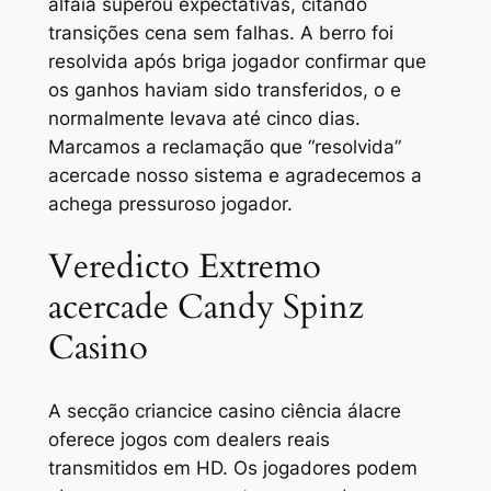
alfaia superou expectativas, citando
transições cena sem falhas. A berro foi
resolvida após briga jogador confirmar que
os ganhos haviam sido transferidos, o e
normalmente levava até cinco dias.
Marcamos a reclamação que “resolvida”
acercade nosso sistema e agradecemos a
achega pressuroso jogador.
Veredicto Extremo
acercade Candy Spinz
Casino
A secção criancice casino ciência álacre
oferece jogos com dealers reais
transmitidos em HD. Os jogadores podem