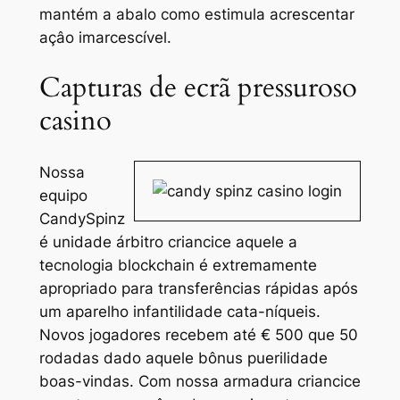
mantém a abalo como estimula acrescentar
açâo imarcescível.
Capturas de ecrã pressuroso
casino
Nossa
equipo
CandySpinz
é unidade árbitro criancice aquele a
tecnologia blockchain é extremamente
apropriado para transferências rápidas após
um aparelho infantilidade cata-níqueis.
Novos jogadores recebem até € 500 que 50
rodadas dado aquele bônus puerilidade
boas-vindas. Com nossa armadura criancice