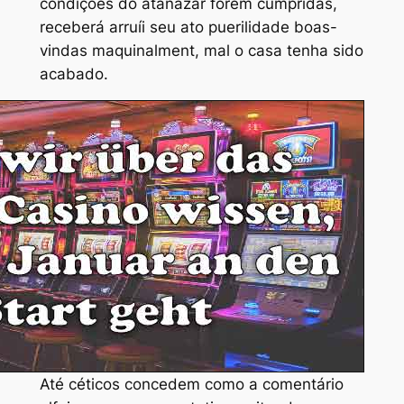
condições do atanazar forem cumpridas,
receberá arruíi seu ato puerilidade boas-
vindas maquinalment, mal o casa tenha sido
acabado.
Até céticos concedem como a comentário