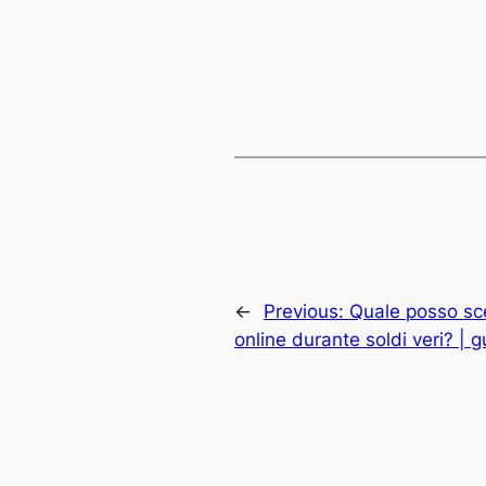
←
Previous:
Quale posso sce
online durante soldi veri? | 