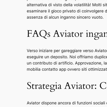
alternativa di visto della volatilità! Molti
esaminare il gioco privato di coinvolgere d
assenza di alcun inganno sincero vuoto.
FAQs Aviator ingan
Verso iniziare per gareggiare verso Aviato
eseguire un deposito. Noi offriamo duplice
un contributo di artificio. Approvazione, la
mobilia contatto app ovvero siti ottimizzat
Strategia Aviator: C
Aviator dispone ancora di funzioni socia