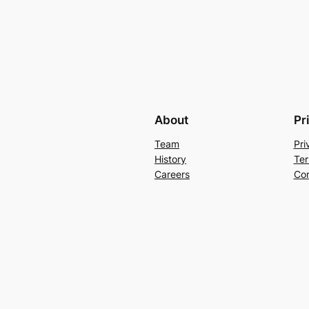
About
Pr
Team
Pri
History
Ter
Careers
Con