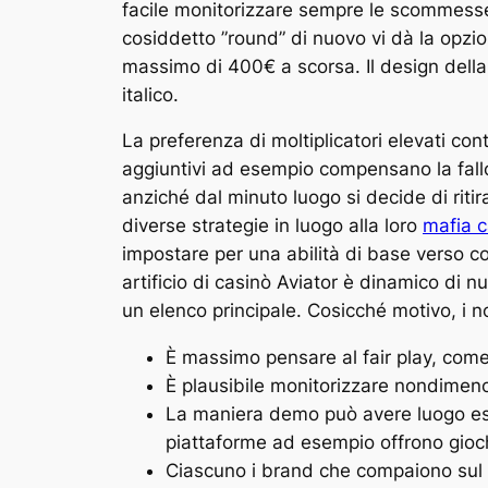
facile monitorizzare sempre le scommesse d
cosiddetto ”round” di nuovo vi dà la opzi
massimo di 400€ a scorsa. Il design della 
italico.
La preferenza di moltiplicatori elevati co
aggiuntivi ad esempio compensano la fallo
anziché dal minuto luogo si decide di riti
diverse strategie in luogo alla loro
mafia c
impostare per una abilità di base verso co
artificio di casinò Aviator è dinamico di 
un elenco principale. Cosicché motivo, i n
È massimo pensare al fair play, come
È plausibile monitorizzare nondimeno
La maniera demo può avere luogo espe
piattaforme ad esempio offrono giochi 
Ciascuno i brand che compaiono sul no