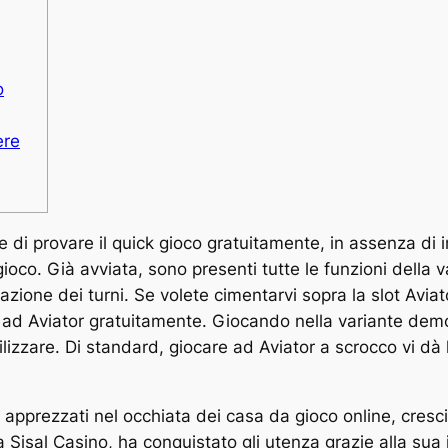
o
ere
 di provare il quick gioco gratuitamente, in assenza di 
oco. Già avviata, sono presenti tutte le funzioni della va
zione dei turni. Se volete cimentarvi sopra la slot Aviato
e ad Aviator gratuitamente.
Giocando nella variante demo d
tilizzare. Di standard, giocare ad Aviator a scrocco vi dà 
pprezzati nel occhiata dei casa da gioco online, cresciu
ora Sisal Casino, ha conquistato gli utenza grazie alla s