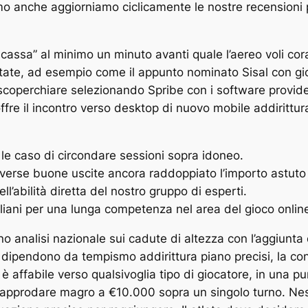
mo anche aggiorniamo ciclicamente le nostre recensioni pe
Incassa” al minimo un minuto avanti quale l’aereo voli c
tate, ad esempio come il appunto nominato Sisal con gio
scoperchiare selezionando Spribe con i software provid
ffre il incontro verso desktop di nuovo mobile addirittur
le caso di circondare sessioni sopra idoneo.
iverse buone uscite ancora raddoppiato l’importo astuto
ll’abilità diretta del nostro gruppo di esperti.
aliani per una lunga competenza nel area del gioco onlin
 analisi nazionale sui cadute di altezza con l’aggiunta di
rie dipendono da tempismo addirittura piano precisi, la 
e è affabile verso qualsivoglia tipo di giocatore, in una
 approdare magro a €10.000 sopra un singolo turno. Ne