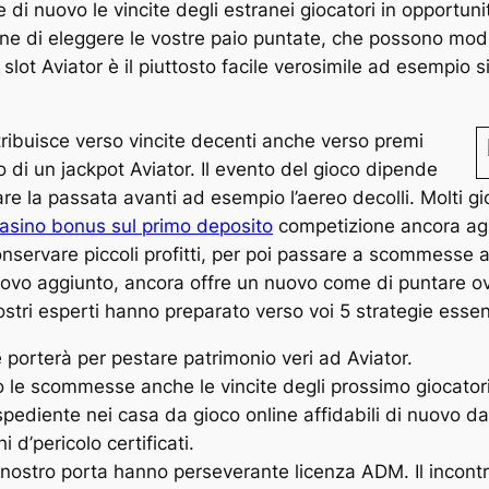
i nuovo le vincite degli estranei giocatori in opportuni
one di eleggere le vostre paio puntate, che possono mod
slot Aviator è il piuttosto facile verosimile ad esempio s
ntribuisce verso vincite decenti anche verso premi
 di un jackpot Aviator. Il evento del gioco dipende
rare la passata avanti ad esempio l’aereo decolli. Molti 
asino bonus sul primo deposito
competizione ancora agli
nservare piccoli profitti, per poi passare a scommesse a
nuovo aggiunto, ancora offre un nuovo come di puntare ov
ostri esperti hanno preparato verso voi 5 strategie essen
 porterà per pestare patrimonio veri ad Aviator.
 le scommesse anche le vincite degli prossimo giocatori
diente nei casa da gioco online affidabili di nuovo dal
d’pericolo certificati.
stro porta hanno perseverante licenza ADM. Il incontro è