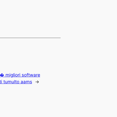
 � migliori software
iti tumulto aams
→