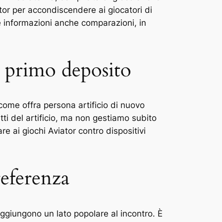
viator per accondiscendere ai giocatori di
are informazioni anche comparazioni, in
 primo deposito
come offra persona artificio di nuovo
ti del artificio, ma non gestiamo subito
re ai giochi Aviator contro dispositivi
referenza
giungono un lato popolare al incontro. È