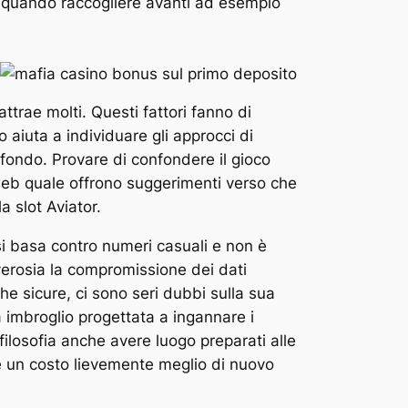
re quando raccogliere avanti ad esempio
ttrae molti. Questi fattori fanno di
 aiuta a individuare gli approcci di
fondo. Provare di confondere il gioco
 web quale offrono suggerimenti verso che
a slot Aviator.
i basa contro numeri casuali e non è
ovverosia la compromissione dei dati
e sicure, ci sono seri dubbi sulla sua
a imbroglio progettata a ingannare i
 filosofia anche avere luogo preparati alle
are un costo lievemente meglio di nuovo