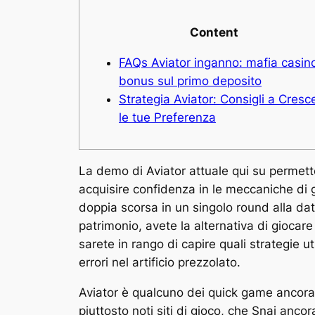
Content
FAQs Aviator inganno: mafia casin
bonus sul primo deposito
Strategia Aviator: Consigli a Cresc
le tue Preferenza
La demo di Aviator attuale qui su permette
acquisire confidenza in le meccaniche di gi
doppia scorsa in un singolo round alla data
patrimonio, avete la alternativa di giocar
sarete in rango di capire quali strategie u
errori nel artificio prezzolato.
Aviator è qualcuno dei quick game ancora a
piuttosto noti siti di gioco, che Snai anc