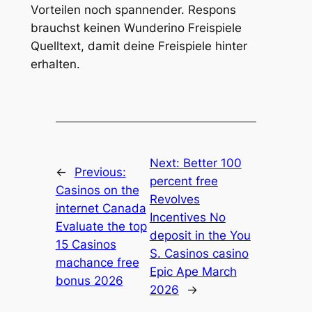
Vorteilen noch spannender. Respons
brauchst keinen Wunderino Freispiele
Quelltext, damit deine Freispiele hinter
erhalten.
Next:
Better 100
←
Previous:
percent free
Casinos on the
Revolves
internet Canada
Incentives No
Evaluate the top
deposit in the You
15 Casinos
S. Casinos casino
machance free
Epic Ape March
bonus 2026
2026
→