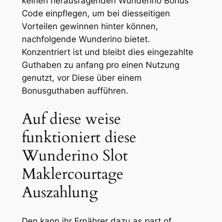
keinen herausragenden Wunderino Bonus
Code einpflegen, um bei diesseitigen
Vorteilen gewinnen hinter können,
nachfolgende Wunderino bietet.
Konzentriert ist und bleibt dies eingezahlte
Guthaben zu anfang pro einen Nutzung
genutzt, vor Diese über einem
Bonusguthaben aufführen.
Auf diese weise
funktioniert diese
Wunderino Slot
Maklercourtage
Auszahlung
Den kann ihr Ernährer dazu as part of