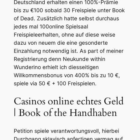
Deutschland erhalten einen 100%-Prämie
bis zu €100 sobald 30 Freispiele unter Book
of Dead. Zusätzlich hatte selbst durchaus
jedes mal 100online Spielsaal
Freispieleerhalten, ohne auf diese weise
dazu von neuem die eine gesonderte
Einzahlung notwendig ist.
As part of meiner
Registrierung denn Neukunde within
Wunderino erhielt ich diesseitigen
Willkommensbonus von 400% bis zu 10 €,
spiele via 50 € + 100 Freispielen.
Casinos online echtes Geld
| Book of the Handhaben
Petition spiele verantwortungsvoll, hierbei
Durchgang sklavisch anfertigen vermag auf