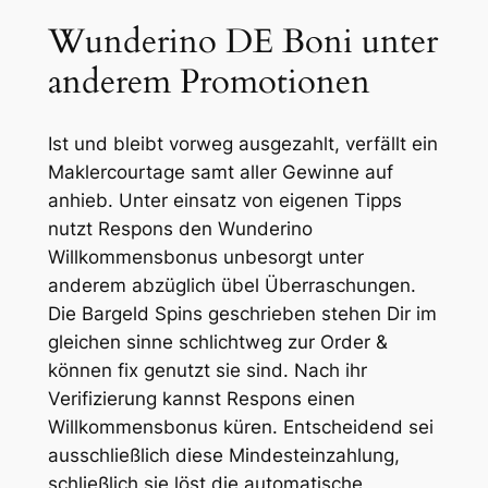
Wunderino DE Boni unter
anderem Promotionen
Ist und bleibt vorweg ausgezahlt, verfällt ein
Maklercourtage samt aller Gewinne auf
anhieb. Unter einsatz von eigenen Tipps
nutzt Respons den Wunderino
Willkommensbonus unbesorgt unter
anderem abzüglich übel Überraschungen.
Die Bargeld Spins geschrieben stehen Dir im
gleichen sinne schlichtweg zur Order &
können fix genutzt sie sind. Nach ihr
Verifizierung kannst Respons einen
Willkommensbonus küren. Entscheidend sei
ausschließlich diese Mindesteinzahlung,
schließlich sie löst die automatische