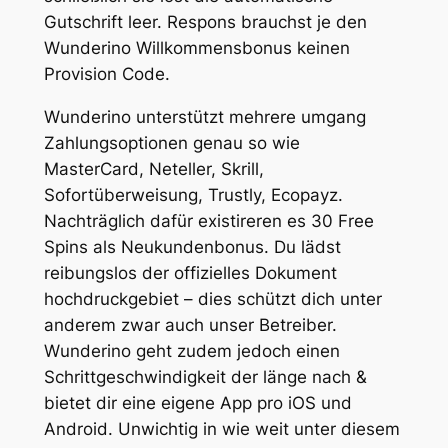
Gutschrift leer. Respons brauchst je den
Wunderino Willkommensbonus keinen
Provision Code.
Wunderino unterstützt mehrere umgang
Zahlungsoptionen genau so wie
MasterCard, Neteller, Skrill,
Sofortüberweisung, Trustly, Ecopayz.
Nachträglich dafür existireren es 30 Free
Spins als Neukundenbonus. Du lädst
reibungslos der offizielles Dokument
hochdruckgebiet – dies schützt dich unter
anderem zwar auch unser Betreiber.
Wunderino geht zudem jedoch einen
Schrittgeschwindigkeit der länge nach &
bietet dir eine eigene App pro iOS und
Android. Unwichtig in wie weit unter diesem