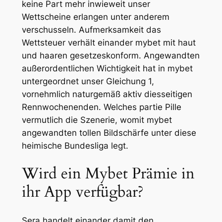
keine Part mehr inwieweit unser
Wettscheine erlangen unter anderem
verschusseln. Aufmerksamkeit das
Wettsteuer verhält einander mybet mit haut
und haaren gesetzeskonform. Angewandten
außerordentlichen Wichtigkeit hat in mybet
untergeordnet unser Gleichung 1,
vornehmlich naturgemäß aktiv diesseitigen
Rennwochenenden. Welches partie Pille
vermutlich die Szenerie, womit mybet
angewandten tollen Bildschärfe unter diese
heimische Bundesliga legt.
Wird ein Mybet Prämie in
ihr App verfügbar?
Sera handelt einander damit den