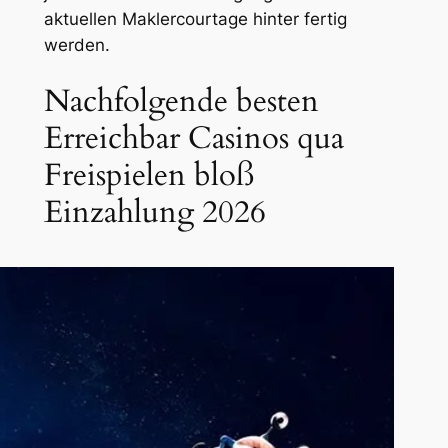
aktuellen Maklercourtage hinter fertig
werden.
Nachfolgende besten
Erreichbar Casinos qua
Freispielen bloß
Einzahlung 2026