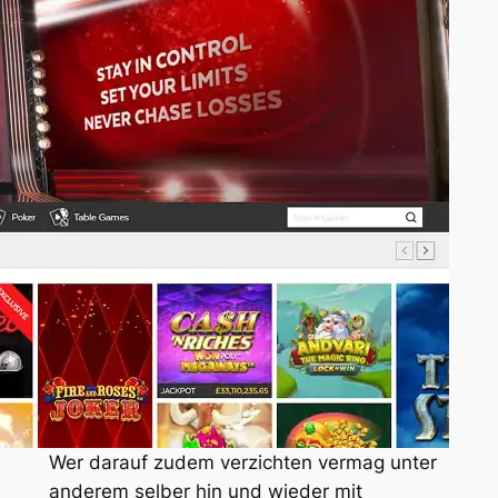
Wer darauf zudem verzichten vermag unter
anderem selber hin und wieder mit