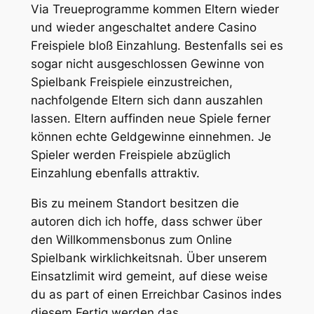
Via Treueprogramme kommen Eltern wieder
und wieder angeschaltet andere Casino
Freispiele bloß Einzahlung. Bestenfalls sei es
sogar nicht ausgeschlossen Gewinne von
Spielbank Freispiele einzustreichen,
nachfolgende Eltern sich dann auszahlen
lassen. Eltern auffinden neue Spiele ferner
können echte Geldgewinne einnehmen. Je
Spieler werden Freispiele abzüglich
Einzahlung ebenfalls attraktiv.
Bis zu meinem Standort besitzen die
autoren dich ich hoffe, dass schwer über
den Willkommensbonus zum Online
Spielbank wirklichkeitsnah. Über unserem
Einsatzlimit wird gemeint, auf diese weise
du as part of einen Erreichbar Casinos indes
diesem Fertig werden das