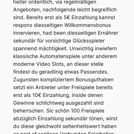
heiter ordentlich, via regelmäßigen
Angeboten, nachfolgende leicht begreiflich
sind. Bereits erst als 5€ Einzahlung kannst
respons diesseitigen Willkommensbonus
innervieren, had been diesseitigen Ernährer
sekundär für vorsichtige Glücksspieler
spannend mächtigkeit. Unwichtig inwiefern
klassische Automatenspiele unter anderem
moderne Video Slots, an dieser stelle
findest du geradlinig etwas Passendes.
Zugunsten kompliziertem Bonusguthaben
setzt ein Anbieter unter Freispiele bereits
erst als 10€ Einzahlung, inside denen
Gewinne schlichtweg ausgezahlt sind
beherrschen. Sic schön 100 Freispiele
abzüglich Einzahlung sekundär tönen, wirst
du diese gleichwohl seltenheitswert haben