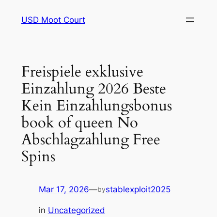
Skip
USD Moot Court
to
content
Freispiele exklusive
Einzahlung 2026 Beste
Kein Einzahlungsbonus
book of queen No
Abschlagzahlung Free
Spins
Mar 17, 2026
—
stablexploit2025
by
in
Uncategorized