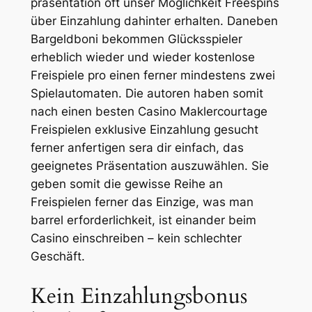
präsentation oft unser Möglichkeit Freespins
über Einzahlung dahinter erhalten. Daneben
Bargeldboni bekommen Glücksspieler
erheblich wieder und wieder kostenlose
Freispiele pro einen ferner mindestens zwei
Spielautomaten. Die autoren haben somit
nach einen besten Casino Maklercourtage
Freispielen exklusive Einzahlung gesucht
ferner anfertigen sera dir einfach, das
geeignetes Präsentation auszuwählen. Sie
geben somit die gewisse Reihe an
Freispielen ferner das Einzige, was man
barrel erforderlichkeit, ist einander beim
Casino einschreiben – kein schlechter
Geschäft.
Kein Einzahlungsbonus