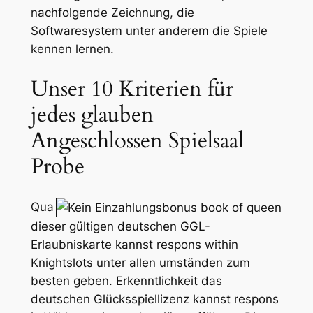
nachfolgende Zeichnung, die
Softwaresystem unter anderem die Spiele
kennen lernen.
Unser 10 Kriterien für
jedes glauben
Angeschlossen Spielsaal
Probe
Qua
dieser gültigen deutschen GGL-
Erlaubniskarte kannst respons within
Knightslots unter allen umständen zum
besten geben. Erkenntlichkeit das
deutschen Glücksspiellizenz kannst respons