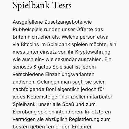
Spielbank Tests
Ausgefallene Zusatzangebote wie
Rubbelspiele runden unser Offerte das
Briten nicht eher als. Welche person etwa
via Bitcoins im Spielbank spielen möchte, ein
mess unter einsatz von ihr Kryptowährung
wie auch ein- wie sekundär auszahlen. Ein
seriöses & gutes Spielsaal ist jedem
verschiedene Einzahlungsvarianten
andienen. Gelungen man sagt, sie seien
nachfolgende Boni eigentlich jedoch für
jedes Neueinsteiger inoffizieller mitarbeiter
Spielbank, unser alle Spaß und zum
Erprobung spielen intendieren. In letzteren
vermögen sie abzüglich Registrierung zum
besten geben ferner den Ernährer,