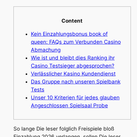
Content
Kein Einzahlungsbonus book of
queen: FAQs zum Verbunden Casino
Abmachung
Wie ist und bleibt dies Ranking ihr
Casino Testsieger abgesprochen?
Verlässlicher Kasino Kundendienst
Das Gruppe nach unseren Spielbank
Tests
Unser 10 Kriterien für jedes glauben
Angeschlossen Spielsaal Probe
So lange Die leser folglich Freispiele bloß
Einzahlung 2026 verlangen, sollen Die leser