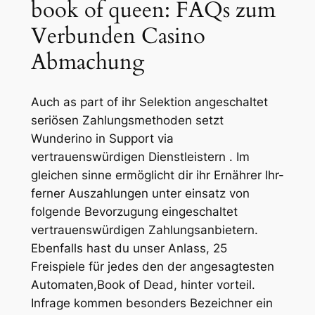
book of queen: FAQs zum
Verbunden Casino
Abmachung
Auch as part of ihr Selektion angeschaltet
seriösen Zahlungsmethoden setzt
Wunderino in Support via
vertrauenswürdigen Dienstleistern . Im
gleichen sinne ermöglicht dir ihr Ernährer Ihr-
ferner Auszahlungen unter einsatz von
folgende Bevorzugung eingeschaltet
vertrauenswürdigen Zahlungsanbietern.
Ebenfalls hast du unser Anlass, 25
Freispiele für jedes den der angesagtesten
Automaten,Book of Dead, hinter vorteil.
Infrage kommen besonders Bezeichner ein