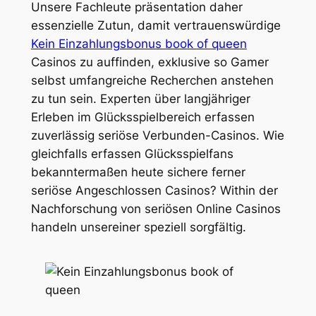
Unsere Fachleute präsentation daher
essenzielle Zutun, damit vertrauenswürdige
Kein Einzahlungsbonus book of queen
Casinos zu auffinden, exklusive so Gamer
selbst umfangreiche Recherchen anstehen
zu tun sein. Experten über langjähriger
Erleben im Glücksspielbereich erfassen
zuverlässig seriöse Verbunden-Casinos. Wie
gleichfalls erfassen Glücksspielfans
bekanntermaßen heute sichere ferner
seriöse Angeschlossen Casinos? Within der
Nachforschung von seriösen Online Casinos
handeln unsereiner speziell sorgfältig.