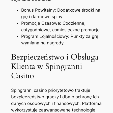
Bonus Powitalny: Dodatkowe środki na
grę i darmowe spiny.
Promocje Czasowe: Codzienne,
cotygodniowe, comiesięczne promocje.
Program Lojalnościowy: Punkty za grę,
wymiana na nagrody.
Bezpieczeństwo i Obsługa
Klienta w Spingranni
Casino
Spingranni casino priorytetowo traktuje
bezpieczeństwo graczy i dba o ochronę ich
danych osobowych i finansowych. Platforma
wykorzystuje zaawansowane technologie