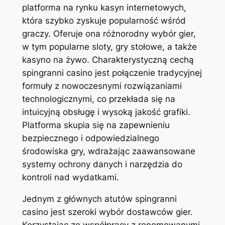
platforma na rynku kasyn internetowych,
która szybko zyskuje popularność wśród
graczy. Oferuje ona różnorodny wybór gier,
w tym popularne sloty, gry stołowe, a także
kasyno na żywo. Charakterystyczną cechą
spingranni casino jest połączenie tradycyjnej
formuły z nowoczesnymi rozwiązaniami
technologicznymi, co przekłada się na
intuicyjną obsługę i wysoką jakość grafiki.
Platforma skupia się na zapewnieniu
bezpiecznego i odpowiedzialnego
środowiska gry, wdrażając zaawansowane
systemy ochrony danych i narzędzia do
kontroli nad wydatkami.
Jednym z głównych atutów spingranni
casino jest szeroki wybór dostawców gier.