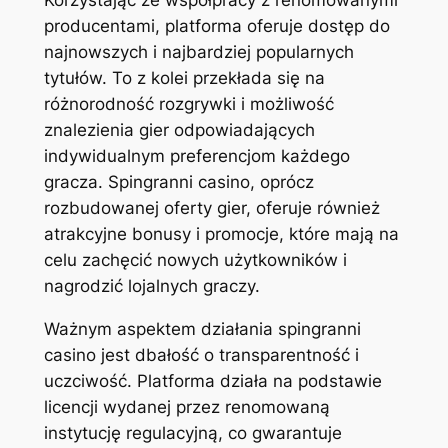
Korzystając ze współpracy z renomowanymi
producentami, platforma oferuje dostęp do
najnowszych i najbardziej popularnych
tytułów. To z kolei przekłada się na
różnorodność rozgrywki i możliwość
znalezienia gier odpowiadających
indywidualnym preferencjom każdego
gracza. Spingranni casino, oprócz
rozbudowanej oferty gier, oferuje również
atrakcyjne bonusy i promocje, które mają na
celu zachęcić nowych użytkowników i
nagrodzić lojalnych graczy.
Ważnym aspektem działania spingranni
casino jest dbałość o transparentność i
uczciwość. Platforma działa na podstawie
licencji wydanej przez renomowaną
instytucję regulacyjną, co gwarantuje