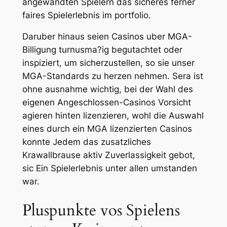
angewandten Spielern das sicheres ferner
faires Spielerlebnis im portfolio.
Daruber hinaus seien Casinos uber MGA-
Billigung turnusma?ig begutachtet oder
inspiziert, um sicherzustellen, so sie unser
MGA-Standards zu herzen nehmen. Sera ist
ohne ausnahme wichtig, bei der Wahl des
eigenen Angeschlossen-Casinos Vorsicht
agieren hinten lizenzieren, wohl die Auswahl
eines durch ein MGA lizenzierten Casinos
konnte Jedem das zusatzliches
Krawallbrause aktiv Zuverlassigkeit gebot,
sic Ein Spielerlebnis unter allen umstanden
war.
Pluspunkte vos Spielens