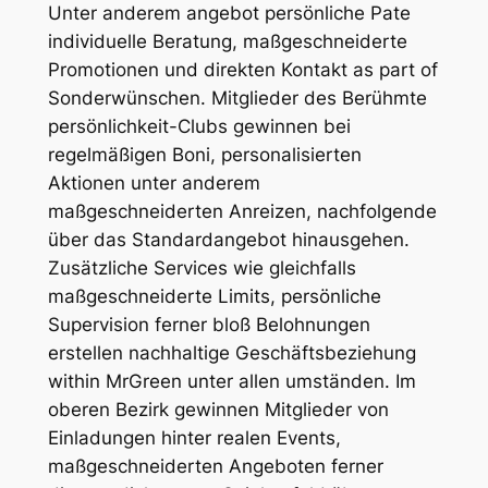
Unter anderem angebot persönliche Pate
individuelle Beratung, maßgeschneiderte
Promotionen und direkten Kontakt as part of
Sonderwünschen. Mitglieder des Berühmte
persönlichkeit-Clubs gewinnen bei
regelmäßigen Boni, personalisierten
Aktionen unter anderem
maßgeschneiderten Anreizen, nachfolgende
über das Standardangebot hinausgehen.
Zusätzliche Services wie gleichfalls
maßgeschneiderte Limits, persönliche
Supervision ferner bloß Belohnungen
erstellen nachhaltige Geschäftsbeziehung
within MrGreen unter allen umständen. Im
oberen Bezirk gewinnen Mitglieder von
Einladungen hinter realen Events,
maßgeschneiderten Angeboten ferner