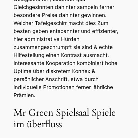
Gleichgesinnten dahinter sampeln ferner
besondere Preise dahinter gewinnen.
Welcher Tafelgeschirr macht dies Zum
besten geben entspannter und effizienter,
hier administrative Hürden
zusammengeschrumpft sie sind & echte
Hilfestellung einen Kontrast ausmacht.
Interessante Kooperation kombiniert hohe
Uptime über diskretem Konnex &
persönlicher Anschrift, etwa durch
individuelle Promotionen ferner jährliche
Prämien.
Mr Green Spielsaal Spiele
im überfluss