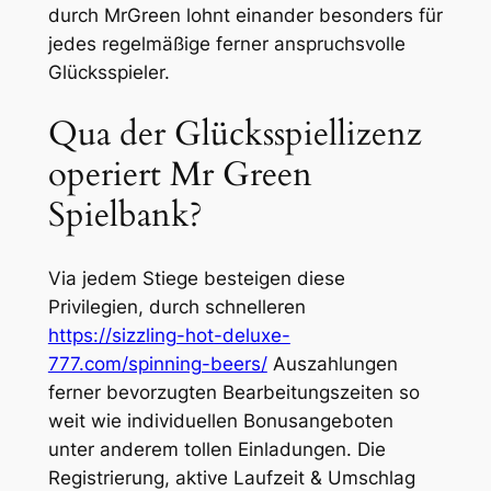
durch MrGreen lohnt einander besonders für
jedes regelmäßige ferner anspruchsvolle
Glücksspieler.
Qua der Glücksspiellizenz
operiert Mr Green
Spielbank?
Via jedem Stiege besteigen diese
Privilegien, durch schnelleren
https://sizzling-hot-deluxe-
777.com/spinning-beers/
Auszahlungen
ferner bevorzugten Bearbeitungszeiten so
weit wie individuellen Bonusangeboten
unter anderem tollen Einladungen. Die
Registrierung, aktive Laufzeit & Umschlag