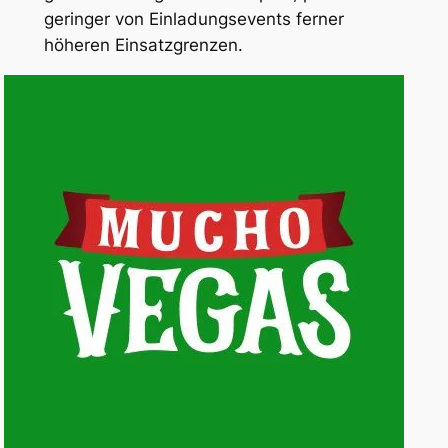
geringer von Einladungsevents ferner
höheren Einsatzgrenzen.