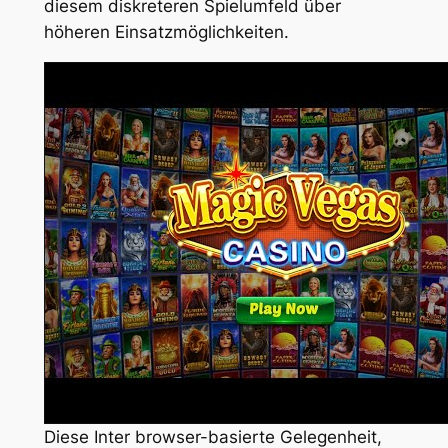
diesem diskreteren Spielumfeld über
höheren Einsatzmöglichkeiten.
Diese Inter browser-basierte Gelegenheit,