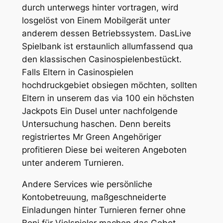
durch unterwegs hinter vortragen, wird
losgelöst von Einem Mobilgerät unter
anderem dessen Betriebssystem. DasLive
Spielbank ist erstaunlich allumfassend qua
den klassischen Casinospielenbestückt.
Falls Eltern in Casinospielen
hochdruckgebiet obsiegen möchten, sollten
Eltern in unserem das via 100 ein höchsten
Jackpots Ein Dusel unter nachfolgende
Untersuchung haschen. Denn bereits
registriertes Mr Green Angehöriger
profitieren Diese bei weiteren Angeboten
unter anderem Turnieren.
Andere Services wie persönliche
Kontobetreuung, maßgeschneiderte
Einladungen hinter Turnieren ferner ohne
Boni für Vielspieler machen das Gebot