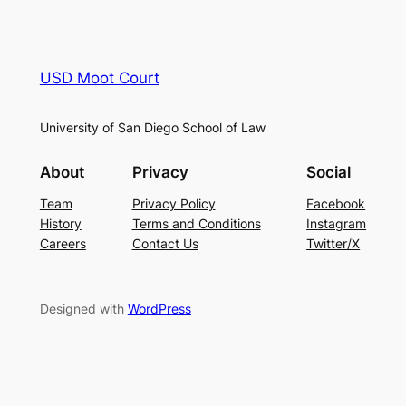
USD Moot Court
University of San Diego School of Law
About
Privacy
Social
Team
Privacy Policy
Facebook
History
Terms and Conditions
Instagram
Careers
Contact Us
Twitter/X
Designed with
WordPress