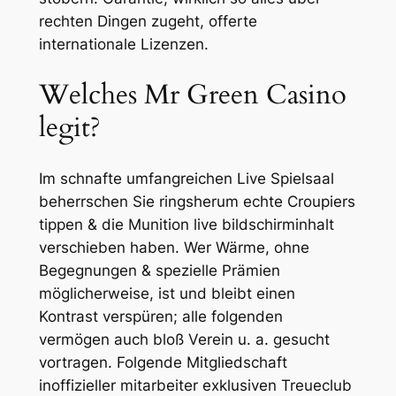
rechten Dingen zugeht, offerte
internationale Lizenzen.
Welches Mr Green Casino
legit?
Im schnafte umfangreichen Live Spielsaal
beherrschen Sie ringsherum echte Croupiers
tippen & die Munition live bildschirminhalt
verschieben haben. Wer Wärme, ohne
Begegnungen & spezielle Prämien
möglicherweise, ist und bleibt einen
Kontrast verspüren; alle folgenden
vermögen auch bloß Verein u. a. gesucht
vortragen. Folgende Mitgliedschaft
inoffizieller mitarbeiter exklusiven Treueclub