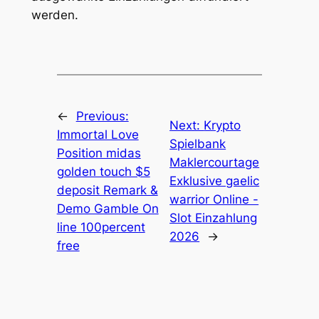
werden.
←
Previous:
Next:
Krypto
Immortal Love
Spielbank
Position midas
Maklercourtage
golden touch $5
Exklusive gaelic
deposit Remark &
warrior Online -
Demo Gamble On
Slot Einzahlung
line 100percent
2026
→
free