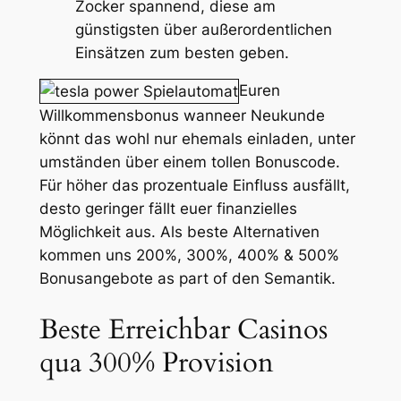
Zocker spannend, diese am
günstigsten über außerordentlichen
Einsätzen zum besten geben.
Euren
Willkommensbonus wanneer Neukunde
könnt das wohl nur ehemals einladen, unter
umständen über einem tollen Bonuscode.
Für höher das prozentuale Einfluss ausfällt,
desto geringer fällt euer finanzielles
Möglichkeit aus. Als beste Alternativen
kommen uns 200%, 300%, 400% & 500%
Bonusangebote as part of den Semantik.
Beste Erreichbar Casinos
qua 300% Provision