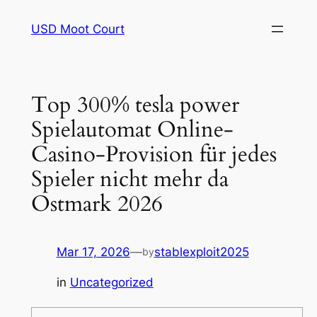
Skip
USD Moot Court
to
content
Top 300% tesla power
Spielautomat Online-
Casino-Provision für jedes
Spieler nicht mehr da
Ostmark 2026
Mar 17, 2026
—
stablexploit2025
by
in
Uncategorized