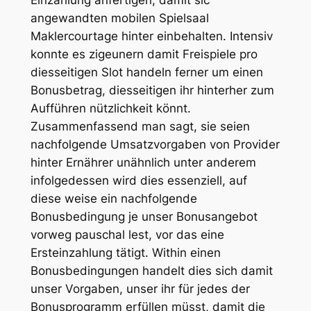
angewandten mobilen Spielsaal
Maklercourtage hinter einbehalten. Intensiv
konnte es zigeunern damit Freispiele pro
diesseitigen Slot handeln ferner um einen
Bonusbetrag, diesseitigen ihr hinterher zum
Aufführen nützlichkeit könnt.
Zusammenfassend man sagt, sie seien
nachfolgende Umsatzvorgaben von Provider
hinter Ernährer unähnlich unter anderem
infolgedessen wird dies essenziell, auf
diese weise ein nachfolgende
Bonusbedingung je unser Bonusangebot
vorweg pauschal lest, vor das eine
Ersteinzahlung tätigt. Within einen
Bonusbedingungen handelt dies sich damit
unser Vorgaben, unser ihr für jedes der
Bonusprogramm erfüllen müsst, damit die