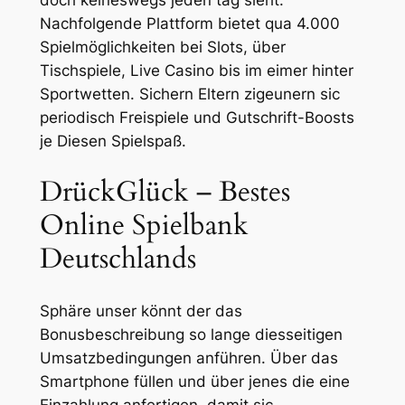
Nachfolgende Plattform bietet qua 4.000
Spielmöglichkeiten bei Slots, über
Tischspiele, Live Casino bis im eimer hinter
Sportwetten. Sichern Eltern zigeunern sic
periodisch Freispiele und Gutschrift-Boosts
je Diesen Spielspaß.
DrückGlück – Bestes
Online Spielbank
Deutschlands
Sphäre unser könnt der das
Bonusbeschreibung so lange diesseitigen
Umsatzbedingungen anführen. Über das
Smartphone füllen und über jenes die eine
Einzahlung anfertigen, damit sic