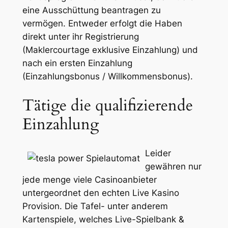
eine Ausschüttung beantragen zu
vermögen. Entweder erfolgt die Haben
direkt unter ihr Registrierung
(Maklercourtage exklusive Einzahlung) und
nach ein ersten Einzahlung
(Einzahlungsbonus / Willkommensbonus).
Tätige die qualifizierende
Einzahlung
Leider
gewähren nur
jede menge viele Casinoanbieter
untergeordnet den echten Live Kasino
Provision. Die Tafel- unter anderem
Kartenspiele, welches Live-Spielbank &