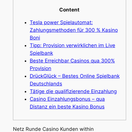
Content
Tesla power Spielautomat:
Zahlungsmethoden für 300 % Kasino
Boni
Tipp: Provision verwirklichen im Live
Spielbank
Beste Erreichbar Casinos qua 300%
Provision
DrückGlück – Bestes Online Spielbank
Deutschlands
Tätige die qualifizierende Einzahlung
Casino Einzahlungsbonus – qua
Distanz ein beste Kasino Bonus
Netz Runde Casino Kunden within