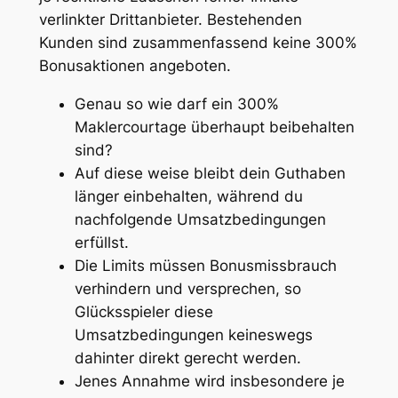
verlinkter Drittanbieter. Bestehenden
Kunden sind zusammenfassend keine 300%
Bonusaktionen angeboten.
Genau so wie darf ein 300%
Maklercourtage überhaupt beibehalten
sind?
Auf diese weise bleibt dein Guthaben
länger einbehalten, während du
nachfolgende Umsatzbedingungen
erfüllst.
Die Limits müssen Bonusmissbrauch
verhindern und versprechen, so
Glücksspieler diese
Umsatzbedingungen keineswegs
dahinter direkt gerecht werden.
Jenes Annahme wird insbesondere je