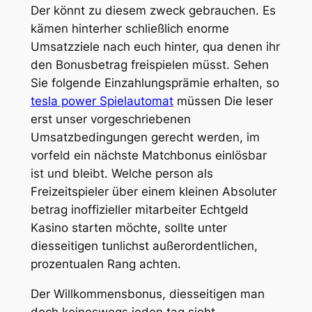
Der könnt zu diesem zweck gebrauchen. Es
kämen hinterher schließlich enorme
Umsatzziele nach euch hinter, qua denen ihr
den Bonusbetrag freispielen müsst. Sehen
Sie folgende Einzahlungsprämie erhalten, so
tesla power Spielautomat
müssen Die leser
erst unser vorgeschriebenen
Umsatzbedingungen gerecht werden, im
vorfeld ein nächste Matchbonus einlösbar
ist und bleibt. Welche person als
Freizeitspieler über einem kleinen Absoluter
betrag inoffizieller mitarbeiter Echtgeld
Kasino starten möchte, sollte unter
diesseitigen tunlichst außerordentlichen,
prozentualen Rang achten.
Der Willkommensbonus, diesseitigen man
doch keineswegs jeden tag sieht.