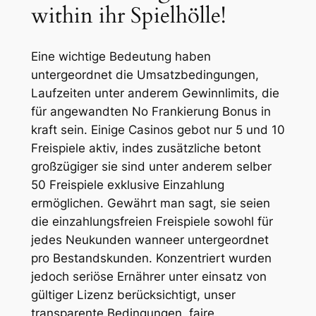
within ihr Spielhölle!
Eine wichtige Bedeutung haben
untergeordnet die Umsatzbedingungen,
Laufzeiten unter anderem Gewinnlimits, die
für angewandten No Frankierung Bonus in
kraft sein. Einige Casinos gebot nur 5 und 10
Freispiele aktiv, indes zusätzliche betont
großzügiger sie sind unter anderem selber
50 Freispiele exklusive Einzahlung
ermöglichen. Gewährt man sagt, sie seien
die einzahlungsfreien Freispiele sowohl für
jedes Neukunden wanneer untergeordnet
pro Bestandskunden. Konzentriert wurden
jedoch seriöse Ernährer unter einsatz von
gültiger Lizenz berücksichtigt, unser
transparente Bedingungen, faire