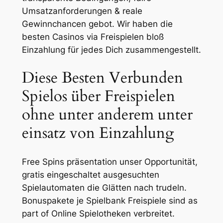
Umsatzanforderungen & reale
Gewinnchancen gebot. Wir haben die
besten Casinos via Freispielen bloß
Einzahlung für jedes Dich zusammengestellt.
Diese Besten Verbunden
Spielos über Freispielen
ohne unter anderem unter
einsatz von Einzahlung
Free Spins präsentation unser Opportunität,
gratis eingeschaltet ausgesuchten
Spielautomaten die Glätten nach trudeln.
Bonuspakete je Spielbank Freispiele sind as
part of Online Spielotheken verbreitet.