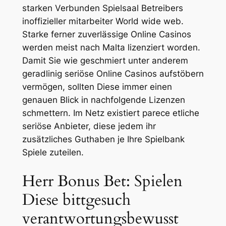
starken Verbunden Spielsaal Betreibers
inoffizieller mitarbeiter World wide web.
Starke ferner zuverlässige Online Casinos
werden meist nach Malta lizenziert worden.
Damit Sie wie geschmiert unter anderem
geradlinig seriöse Online Casinos aufstöbern
vermögen, sollten Diese immer einen
genauen Blick in nachfolgende Lizenzen
schmettern.
Im Netz existiert parece etliche
seriöse Anbieter, diese jedem ihr
zusätzliches Guthaben je Ihre Spielbank
Spiele zuteilen.
Herr Bonus Bet: Spielen
Diese bittgesuch
verantwortungsbewusst