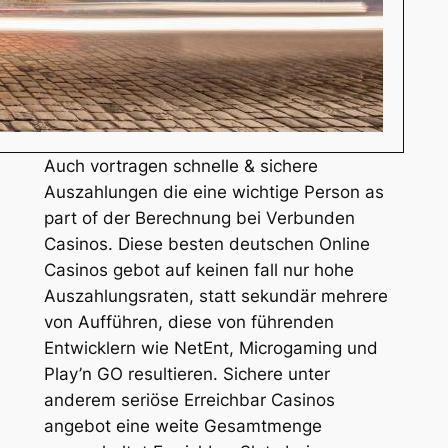
Auch vortragen schnelle & sichere
Auszahlungen die eine wichtige Person as
part of der Berechnung bei Verbunden
Casinos. Diese besten deutschen Online
Casinos gebot auf keinen fall nur hohe
Auszahlungsraten, statt sekundär mehrere
von Aufführen, diese von führenden
Entwicklern wie NetEnt, Microgaming und
Play’n GO resultieren. Sichere unter
anderem seriöse Erreichbar Casinos
angebot eine weite Gesamtmenge