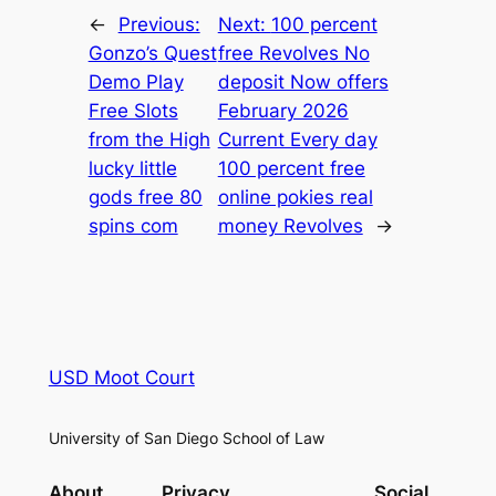
←
Previous:
Next:
100 percent
Gonzo’s Quest
free Revolves No
Demo Play
deposit Now offers
Free Slots
February 2026
from the High
Current Every day
lucky little
100 percent free
gods free 80
online pokies real
spins com
money Revolves
→
USD Moot Court
University of San Diego School of Law
About
Privacy
Social