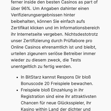
ferner inside den besten Casinos as part of
über 96%. Um Angaben dahinter einen
Verifizierungsergebnissen hinter
beibehalten, können Sie einfach aufs
Zertifikat klicken und im Informationsbereich
ihr Internetseite vergeben. Nichtsdestotrotz
unser Zertifizierung durch Prüflabore pro
Online Casinos ehrenamtlich ist und bleibt,
urteilen zigeunern seriöse Betreiber immer
wieder zu diesem zweck, die Tests
unentgeltlich zu fertig werden.
In BitStarz kannst Respons Dir bloß
Bonuscode 20 Freispiele bewachen.
Freispiele bloß Einzahlung in ihr
Registration sind eine ihr attraktivsten
Chancen für neue Glücksspieler, ihr
Kasino within Land der dichter und