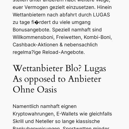
euer Vermogen gezielt einzusetzen. Hinein
Wettanbietern nach abfahrt durch LUGAS
zu tage fi�rdert du viele umgang
Bonusangebote. Speziell namhaft sind
Willkommensboni, Freiwetten, Kombi-Boni,
Cashback-Aktionen & nebensachlich
regelma?ige Reload-Angebote.
Wettanbieter Blo? Lugas
As opposed to Anbieter
Ohne Oasis
Namentlich namhaft eignen
Kryptowahrungen, E-Wallets wie gleichfalls
Skrill und Neteller so lange klassische
Bankuberweisungen. Sportwetten minder