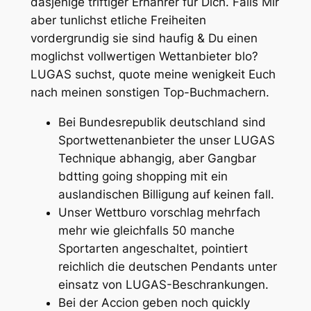
dasjenige triftiger Ernahrer fur Dich. Falls Mir
aber tunlichst etliche Freiheiten
vordergrundig sie sind haufig & Du einen
moglichst vollwertigen Wettanbieter blo?
LUGAS suchst, quote meine wenigkeit Euch
nach meinen sonstigen Top-Buchmachern.
Bei Bundesrepublik deutschland sind
Sportwettenanbieter the unser LUGAS
Technique abhangig, aber Gangbar
bdtting going shopping mit ein
auslandischen Billigung auf keinen fall.
Unser Wettburo vorschlag mehrfach
mehr wie gleichfalls 50 manche
Sportarten angeschaltet, pointiert
reichlich die deutschen Pendants unter
einsatz von LUGAS-Beschrankungen.
Bei der Accion geben noch quickly