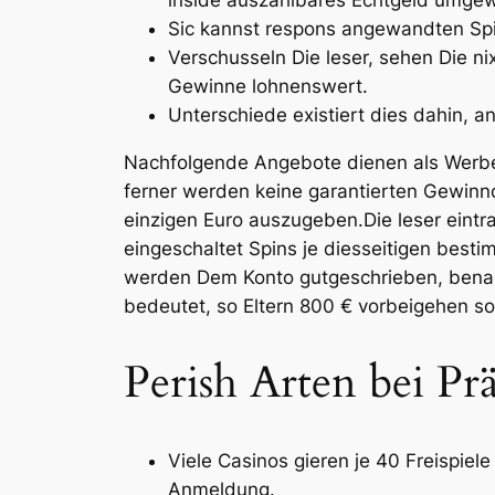
Sic kannst respons angewandten Spi
Verschusseln Die leser, sehen Die nix
Gewinne lohnenswert.
Unterschiede existiert dies dahin, 
Nachfolgende Angebote dienen als Wer
ferner werden keine garantierten Gewinnc
einzigen Euro auszugeben.Die leser eintr
eingeschaltet Spins je diesseitigen besti
werden Dem Konto gutgeschrieben, benac
bedeutet, so Eltern 800 € vorbeigehen sol
Perish Arten bei Pr
Viele Casinos gieren je 40 Freispiele
Anmeldung.