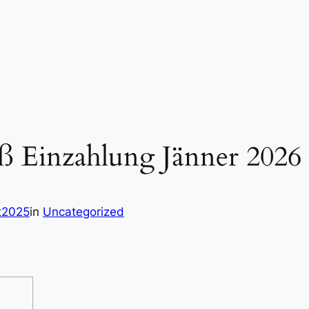
oß Einzahlung Jänner 2026
it2025
in
Uncategorized