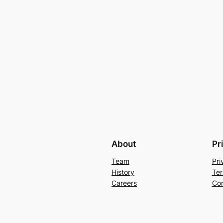
About
Pr
Team
Pri
History
Ter
Careers
Con