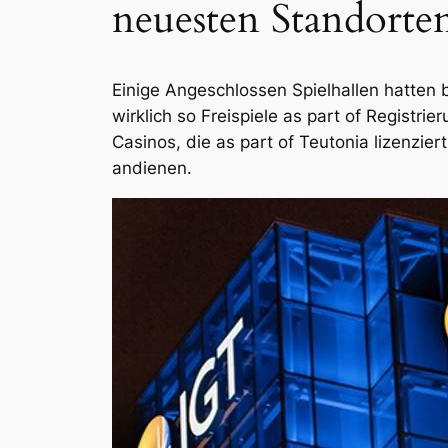
neuesten Standorte
Einige Angeschlossen Spielhallen hatten b
wirklich so Freispiele as part of Registr
Casinos, die as part of Teutonia lizenzier
andienen.