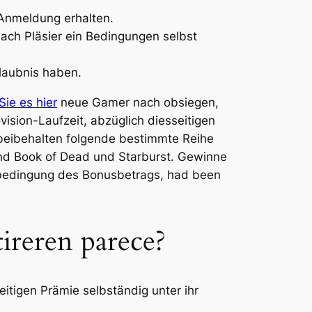
 Anmeldung erhalten.
 nach Pläsier ein Bedingungen selbst
rlaubnis haben.
ie es hier
neue Gamer nach obsiegen,
ision-Laufzeit, abzüglich diesseitigen
 beibehalten folgende bestimmte Reihe
hend Book of Dead und Starburst. Gewinne
bedingung des Bonusbetrags, had been
ireren parece?
eitigen Prämie selbständig unter ihr