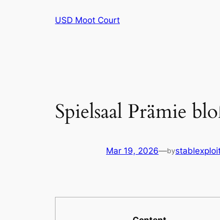
Skip
USD Moot Court
to
content
Spielsaal Prämie bl
Mar 19, 2026
—
stablexplo
by
Content