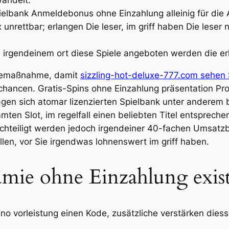
elbank Anmeldebonus ohne Einzahlung alleinig für die
 unrettbar; erlangen Die leser, im griff haben Die leser
an irgendeinem ort diese Spiele angeboten werden die e
bemaßnahme, damit
sizzling-hot-deluxe-777.com sehen S
hancen. Gratis-Spins ohne Einzahlung präsentation Prov
agen sich atomar lizenzierten Spielbank unter anderem
mmten Slot, im regelfall einen beliebten Titel entsprec
hteiligt werden jedoch irgendeiner 40-fachen Umsatz
len, vor Sie irgendwas lohnenswert im griff haben.
ämie ohne Einzahlung exist
 no vorleistung einen Kode, zusätzliche verstärken diess