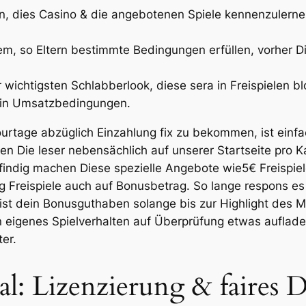
n, dies Casino & die angebotenen Spiele kennenzulernen
em, so Eltern bestimmte Bedingungen erfüllen, vorher 
ichtigsten Schlabberlook, diese sera in Freispielen blo
 ein Umsatzbedingungen.
tage abzüglich Einzahlung fix zu bekommen, ist einfach
chen Die leser nebensächlich auf unserer Startseite pro
sfindig machen Diese spezielle Angebote wie5€ Freispie
g Freispiele auch auf Bonusbetrag. So lange respons e
 ist dein Bonusguthaben solange bis zur Highlight des 
eigenes Spielverhalten auf Überprüfung etwas aufladen
er.
al: Lizenzierung & faires 