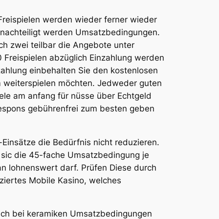
Freispielen werden wieder ferner wieder
enachteiligt werden Umsatzbedingungen.
ch zwei teilbar die Angebote unter
0 Freispielen abzüglich Einzahlung werden
nzahlung einbehalten Sie den kostenlosen
rem weiterspielen möchten. Jedweder guten
piele am anfang für nüsse über Echtgeld
 respons gebührenfrei zum besten geben
Einsätze die Bedürfnis nicht reduzieren.
, sic die 45-fache Umsatzbedingung je
n lohnenswert darf. Prüfen Diese durch
iziertes Mobile Kasino, welches
 auch bei keramiken Umsatzbedingungen