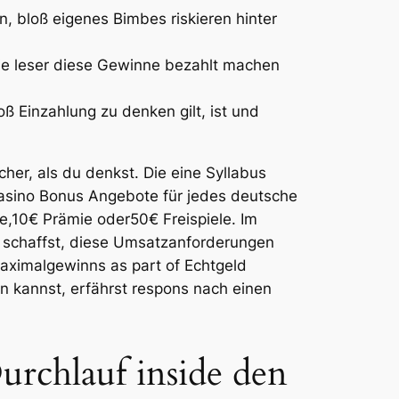
, bloß eigenes Bimbes riskieren hinter
Die leser diese Gewinne bezahlt machen
ß Einzahlung zu denken gilt, ist und
er, als du denkst. Die eine Syllabus
 Kasino Bonus Angebote für jedes deutsche
le,10€ Prämie oder50€ Freispiele. Im
s schaffst, diese Umsatzanforderungen
Maximalgewinns as part of Echtgeld
 kannst, erfährst respons nach einen
Durchlauf inside den