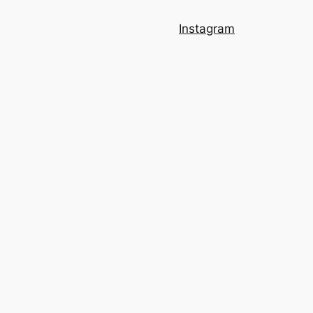
Instagram