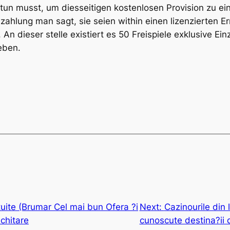
un musst, um diesseitigen kostenlosen Provision zu einb
nzahlung man sagt, sie seien within einen lizenzierten E
 An dieser stelle existiert es 50 Freispiele exklusive Ei
eben.
tuite (Brumar Cel mai bun Ofera ?i
Next:
Cazinourile din
chitare
cunoscute destina?ii d