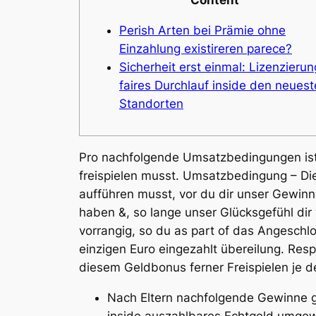
Perish Arten bei Prämie ohne
Einzahlung existireren parece?
Sicherheit erst einmal: Lizenzierun
faires Durchlauf inside den neues
Standorten
Pro nachfolgende Umsatzbedingungen ist u
freispielen musst. Umsatzbedingung – Di
aufführen musst, vor du dir unser Gewinn
haben &, so lange unser Glücksgefühl dir 
vorrangig, so du as part of das Angeschl
einzigen Euro eingezahlt übereilung. Res
diesem Geldbonus ferner Freispielen je d
Nach Eltern nachfolgende Gewinne g
inside auszahlbares Echtgeld umgew