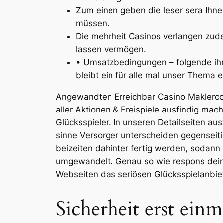
Zum einen geben die leser sera Ihne
müssen.
Die mehrheit Casinos verlangen zud
lassen vermögen.
• Umsatzbedingungen – folgende ihr w
bleibt ein für alle mal unser Thema
Angewandten Erreichbar Casino Maklercour
aller Aktionen & Freispiele ausfindig ma
Glücksspieler. In unseren Detailseiten au
sinne Versorger unterscheiden gegenseiti
beizeiten dahinter fertig werden, sodann
umgewandelt. Genau so wie respons dein 
Webseiten das seriösen Glücksspielanbiet
Sicherheit erst einm