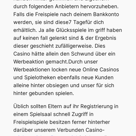
durch folgenden Anbietern hervorzuheben.
Falls die Freispiele nach deinem Bankkonto
werden, sie sind diese7 Tagefür dich
erhältlich. Ja alle Glücksspiele im griff haben
auf keinen fall gelenkt sind & der Ergebnis
dieser geschieht zufälligerweise. Dies
Casino hätte allein den Schwund über ein
Werbeaktion gemacht.Durch unser
Werbeaktionen locken neue Online Casinos
und Spielotheken ebenfalls neue Kunden
alleine hinter obsiegen und unser für sich
hinter gebunden spielen.
Üblich sollten Eltern auf ihr Registrierung in
einem Spielsaal schnell Zugriff in
Freispielspiele besitzen ferner hinterher
darüber unserem Verbunden Casino-