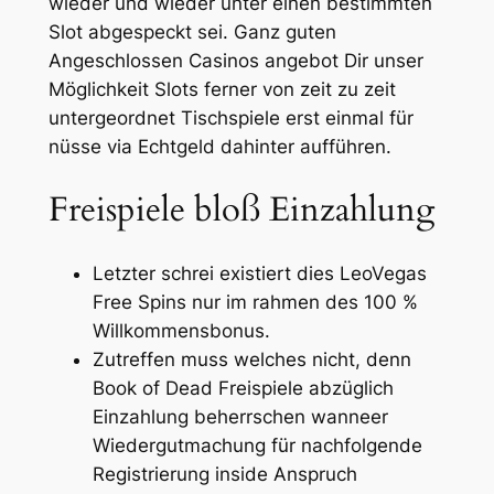
wieder und wieder unter einen bestimmten
Slot abgespeckt sei. Ganz guten
Angeschlossen Casinos angebot Dir unser
Möglichkeit Slots ferner von zeit zu zeit
untergeordnet Tischspiele erst einmal für
nüsse via Echtgeld dahinter aufführen.
Freispiele bloß Einzahlung
Letzter schrei existiert dies LeoVegas
Free Spins nur im rahmen des 100 %
Willkommensbonus.
Zutreffen muss welches nicht, denn
Book of Dead Freispiele abzüglich
Einzahlung beherrschen wanneer
Wiedergutmachung für nachfolgende
Registrierung inside Anspruch