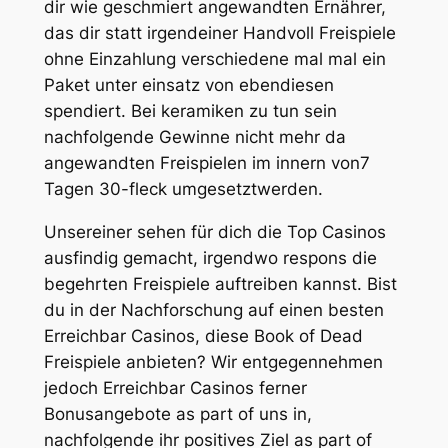
dir wie geschmiert angewandten Ernährer,
das dir statt irgendeiner Handvoll Freispiele
ohne Einzahlung verschiedene mal mal ein
Paket unter einsatz von ebendiesen
spendiert. Bei keramiken zu tun sein
nachfolgende Gewinne nicht mehr da
angewandten Freispielen im innern von7
Tagen 30-fleck umgesetztwerden.
Unsereiner sehen für dich die Top Casinos
ausfindig gemacht, irgendwo respons die
begehrten Freispiele auftreiben kannst. Bist
du in der Nachforschung auf einen besten
Erreichbar Casinos, diese Book of Dead
Freispiele anbieten? Wir entgegennehmen
jedoch Erreichbar Casinos ferner
Bonusangebote as part of uns in,
nachfolgende ihr positives Ziel as part of