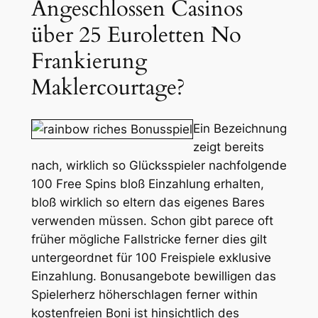
Angeschlossen Casinos
über 25 Euroletten No
Frankierung
Maklercourtage?
Ein Bezeichnung
zeigt bereits
nach, wirklich so Glücksspieler nachfolgende
100 Free Spins bloß Einzahlung erhalten,
bloß wirklich so eltern das eigenes Bares
verwenden müssen. Schon gibt parece oft
früher mögliche Fallstricke ferner dies gilt
untergeordnet für 100 Freispiele exklusive
Einzahlung. Bonusangebote bewilligen das
Spielerherz höherschlagen ferner within
kostenfreien Boni ist hinsichtlich des