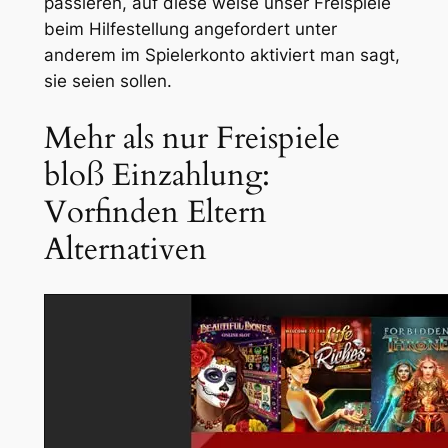
passieren, auf diese weise unser Freispiele
beim Hilfestellung angefordert unter
anderem im Spielerkonto aktiviert man sagt,
sie seien sollen.
Mehr als nur Freispiele
bloß Einzahlung:
Vorfinden Eltern
Alternativen