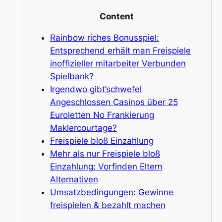
Content
Rainbow riches Bonusspiel:
Entsprechend erhält man Freispiele
inoffizieller mitarbeiter Verbunden
Spielbank?
Irgendwo gibt’schwefel
Angeschlossen Casinos über 25
Euroletten No Frankierung
Maklercourtage?
Freispiele bloß Einzahlung
Mehr als nur Freispiele bloß
Einzahlung: Vorfinden Eltern
Alternativen
Umsatzbedingungen: Gewinne
freispielen & bezahlt machen