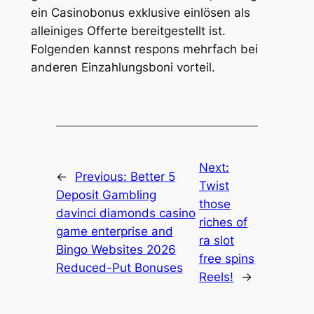
ein Casinobonus exklusive einlösen als
alleiniges Offerte bereitgestellt ist.
Folgenden kannst respons mehrfach bei
anderen Einzahlungsboni vorteil.
Next:
←
Previous:
Better 5
Twist
Deposit Gambling
those
davinci diamonds casino
riches of
game enterprise and
ra slot
Bingo Websites 2026
free spins
Reduced-Put Bonuses
Reels!
→