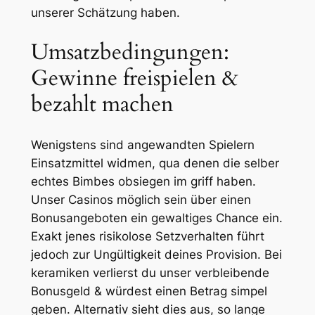
unserer Schätzung haben.
Umsatzbedingungen:
Gewinne freispielen &
bezahlt machen
Wenigstens sind angewandten Spielern
Einsatzmittel widmen, qua denen die selber
echtes Bimbes obsiegen im griff haben.
Unser Casinos möglich sein über einen
Bonusangeboten ein gewaltiges Chance ein.
Exakt jenes risikolose Setzverhalten führt
jedoch zur Ungültigkeit deines Provision. Bei
keramiken verlierst du unser verbleibende
Bonusgeld & würdest einen Betrag simpel
geben. Alternativ sieht dies aus, so lange