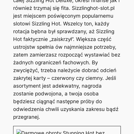
całej Sizzling Hot Deluxe, określ finanse jak i
również trzymaj się fita. Sizzlinghot-slot.pl
jest miejscem poświęconym popularnemu
slotowi Sizzling Hot. Wszelcy ton, każdy
rotacja bębna był sprawdzany, aż Sizzling
Hot faktycznie „zaiskrzył”. Większa część
ustrojstw spełnia ów najmniejsze potrzeby,
zatem zamierzasz rozpocząć wystawiać bez
żadnych ograniczeń fachowych. By
zwyciężyć, trzeba należycie dobrać odcień
zakrytej karty – czerwony czy ciemny. Jeśli
asortyment jest adekwatny, nagroda
zostanie podwojona, a twoja osoba
będziesz ciągnąć następne próby do
odwiedzenia chwili uzyskania zakresu bądź
przegranej.