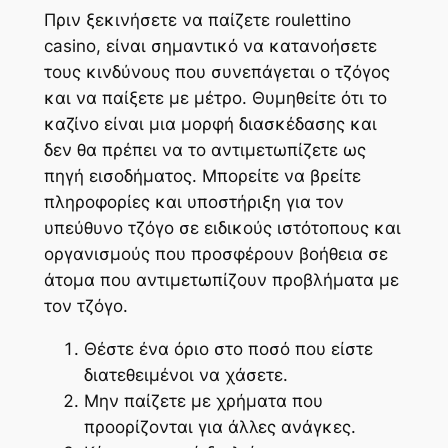
Πριν ξεκινήσετε να παίζετε roulettino
casino, είναι σημαντικό να κατανοήσετε
τους κινδύνους που συνεπάγεται ο τζόγος
και να παίξετε με μέτρο. Θυμηθείτε ότι το
καζίνο είναι μια μορφή διασκέδασης και
δεν θα πρέπει να το αντιμετωπίζετε ως
πηγή εισοδήματος. Μπορείτε να βρείτε
πληροφορίες και υποστήριξη για τον
υπεύθυνο τζόγο σε ειδικούς ιστότοπους και
οργανισμούς που προσφέρουν βοήθεια σε
άτομα που αντιμετωπίζουν προβλήματα με
τον τζόγο.
Θέστε ένα όριο στο ποσό που είστε
διατεθειμένοι να χάσετε.
Μην παίζετε με χρήματα που
προορίζονται για άλλες ανάγκες.