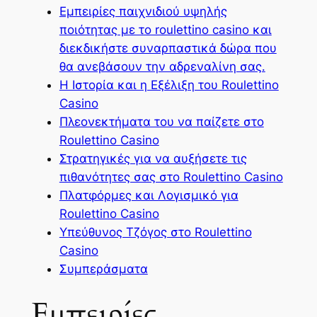
Εμπειρίες παιχνιδιού υψηλής
ποιότητας με το roulettino casino και
διεκδικήστε συναρπαστικά δώρα που
θα ανεβάσουν την αδρεναλίνη σας.
Η Ιστορία και η Εξέλιξη του Roulettino
Casino
Πλεονεκτήματα του να παίζετε στο
Roulettino Casino
Στρατηγικές για να αυξήσετε τις
πιθανότητες σας στο Roulettino Casino
Πλατφόρμες και Λογισμικό για
Roulettino Casino
Υπεύθυνος Τζόγος στο Roulettino
Casino
Συμπεράσματα
Εμπειρίες