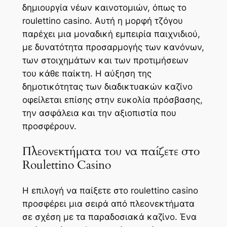
δημιουργία νέων καινοτομιών, όπως το
roulettino casino. Αυτή η μορφή τζόγου
παρέχει μια μοναδική εμπειρία παιχνιδιού,
με δυνατότητα προσαρμογής των κανόνων,
των στοιχημάτων και των προτιμήσεων
του κάθε παίκτη. Η αύξηση της
δημοτικότητας των διαδικτυακών καζίνο
οφείλεται επίσης στην ευκολία πρόσβασης,
την ασφάλεια και την αξιοπιστία που
προσφέρουν.
Πλεονεκτήματα του να παίζετε στο
Roulettino Casino
Η επιλογή να παίξετε στο roulettino casino
προσφέρει μια σειρά από πλεονεκτήματα
σε σχέση με τα παραδοσιακά καζίνο. Ένα