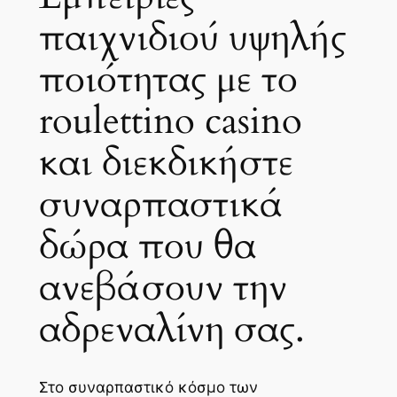
παιχνιδιού υψηλής
ποιότητας με το
roulettino casino
και διεκδικήστε
συναρπαστικά
δώρα που θα
ανεβάσουν την
αδρεναλίνη σας.
Στο συναρπαστικό κόσμο των