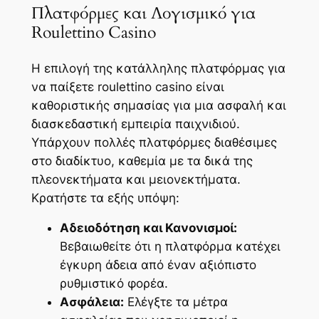
Πλατφόρμες και Λογισμικό για
Roulettino Casino
Η επιλογή της κατάλληλης πλατφόρμας για
να παίξετε roulettino casino είναι
καθοριστικής σημασίας για μια ασφαλή και
διασκεδαστική εμπειρία παιχνιδιού.
Υπάρχουν πολλές πλατφόρμες διαθέσιμες
στο διαδίκτυο, καθεμία με τα δικά της
πλεονεκτήματα και μειονεκτήματα.
Κρατήστε τα εξής υπόψη:
Αδειοδότηση και Κανονισμοί:
Βεβαιωθείτε ότι η πλατφόρμα κατέχει
έγκυρη άδεια από έναν αξιόπιστο
ρυθμιστικό φορέα.
Ασφάλεια:
Ελέγξτε τα μέτρα