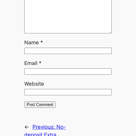
Name
*
Email
*
Website
←
Previous:
No-
deposit Extra