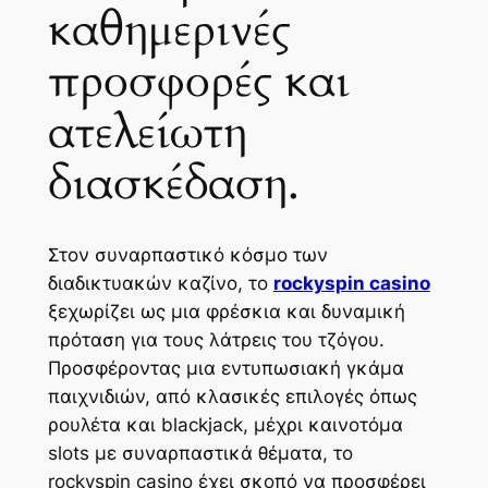
καθημερινές
προσφορές και
ατελείωτη
διασκέδαση.
Στον συναρπαστικό κόσμο των
διαδικτυακών καζίνο, το
rockyspin casino
ξεχωρίζει ως μια φρέσκια και δυναμική
πρόταση για τους λάτρεις του τζόγου.
Προσφέροντας μια εντυπωσιακή γκάμα
παιχνιδιών, από κλασικές επιλογές όπως
ρουλέτα και blackjack, μέχρι καινοτόμα
slots με συναρπαστικά θέματα, το
rockyspin casino έχει σκοπό να προσφέρει