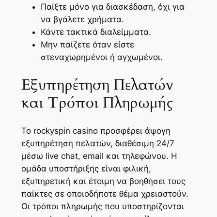
Παίξτε μόνο για διασκέδαση, όχι για
να βγάλετε χρήματα.
Κάντε τακτικά διαλείμματα.
Μην παίζετε όταν είστε
στεναχωρημένοι ή αγχωμένοι.
Εξυπηρέτηση Πελατών
και Τρόποι Πληρωμής
Το rockyspin casino προσφέρει άψογη
εξυπηρέτηση πελατών, διαθέσιμη 24/7
μέσω live chat, email και τηλεφώνου. Η
ομάδα υποστήριξης είναι φιλική,
εξυπηρετική και έτοιμη να βοηθήσει τους
παίκτες σε οποιοδήποτε θέμα χρειαστούν.
Οι τρόποι πληρωμής που υποστηρίζονται