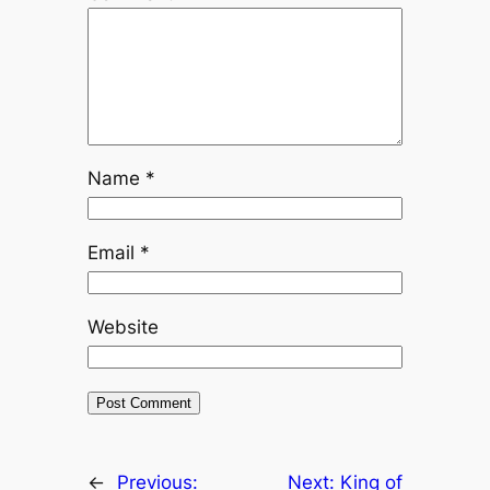
Name
*
Email
*
Website
←
Previous:
Next:
King of