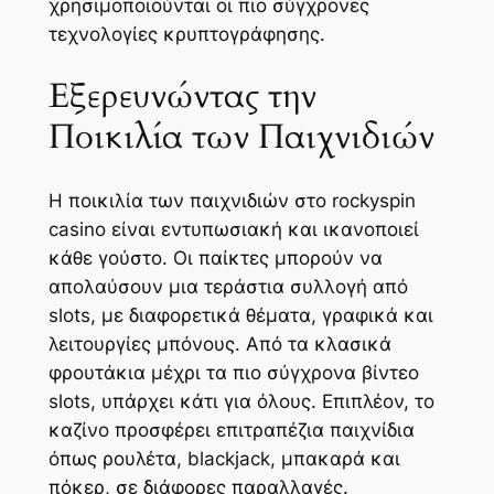
χρησιμοποιούνται οι πιο σύγχρονες
τεχνολογίες κρυπτογράφησης.
Εξερευνώντας την
Ποικιλία των Παιχνιδιών
Η ποικιλία των παιχνιδιών στο rockyspin
casino είναι εντυπωσιακή και ικανοποιεί
κάθε γούστο. Οι παίκτες μπορούν να
απολαύσουν μια τεράστια συλλογή από
slots, με διαφορετικά θέματα, γραφικά και
λειτουργίες μπόνους. Από τα κλασικά
φρουτάκια μέχρι τα πιο σύγχρονα βίντεο
slots, υπάρχει κάτι για όλους. Επιπλέον, το
καζίνο προσφέρει επιτραπέζια παιχνίδια
όπως ρουλέτα, blackjack, μπακαρά και
πόκερ, σε διάφορες παραλλαγές.