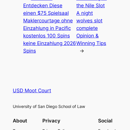
Entdecken Diese
the Nile Slot
einen $75 Spielsaal
A night
Maklercourtage ohne
wolves slot
Einzahlung in Pacific
complete
kostenlos 100 Spins
Opinion &
keine Einzahlung 2026
Winning Tips
Spins
→
USD Moot Court
University of San Diego School of Law
About
Privacy
Social