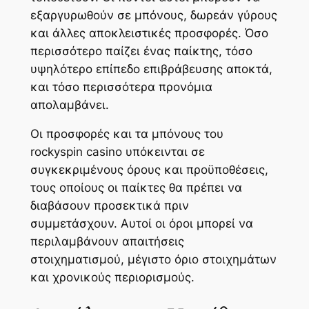
εξαργυρωθούν σε μπόνους, δωρεάν γύρους
και άλλες αποκλειστικές προσφορές. Όσο
περισσότερο παίζει ένας παίκτης, τόσο
υψηλότερο επίπεδο επιβράβευσης αποκτά,
και τόσο περισσότερα προνόμια
απολαμβάνει.
Οι προσφορές και τα μπόνους του
rockyspin casino υπόκεινται σε
συγκεκριμένους όρους και προϋποθέσεις,
τους οποίους οι παίκτες θα πρέπει να
διαβάσουν προσεκτικά πριν
συμμετάσχουν. Αυτοί οι όροι μπορεί να
περιλαμβάνουν απαιτήσεις
στοιχηματισμού, μέγιστο όριο στοιχημάτων
και χρονικούς περιορισμούς.