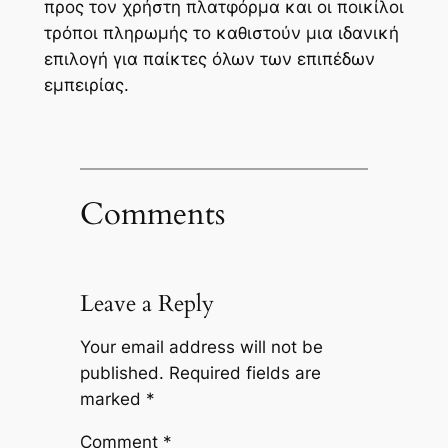
προς τον χρήστη πλατφόρμα και οι ποικίλοι
τρόποι πληρωμής το καθιστούν μια ιδανική
επιλογή για παίκτες όλων των επιπέδων
εμπειρίας.
Comments
Leave a Reply
Your email address will not be
published.
Required fields are
marked
*
Comment
*