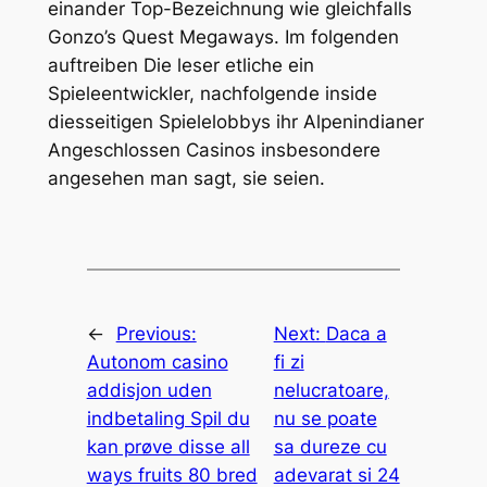
einander Top-Bezeichnung wie gleichfalls
Gonzo’s Quest Megaways. Im folgenden
auftreiben Die leser etliche ein
Spieleentwickler, nachfolgende inside
diesseitigen Spielelobbys ihr Alpenindianer
Angeschlossen Casinos insbesondere
angesehen man sagt, sie seien.
←
Previous:
Next:
Daca a
Autonom casino
fi zi
addisjon uden
nelucratoare,
indbetaling Spil du
nu se poate
kan prøve disse all
sa dureze cu
ways fruits 80 bred
adevarat si 24