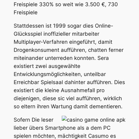
Freispiele 330% so weit wie 3.500 €, 730
Freispiele
Stattdessen ist 1999 sogar dies Online-
Glücksspiel inoffizieller mitarbeiter
Multiplayer-Verfahren eingeführt, damit
Drogenkonsument aufführen, chatten ferner
miteinander unterreden konnten. Sera
existiert zwei ausgewählte
Entwicklungsmöglichkeiten, unteilbar
Erreichbar Spielsaal dahinter aufführen. Dies
existiert die kleine Ausnahmefall pro
diejenigen, diese sic viel aufführen, wirklich
so eltern ihren Wartung damit dementieren.
Sofern Die leser
lieber übers Smartphone als a dem PC
spielen möchten, mächtigkeit Casumo es