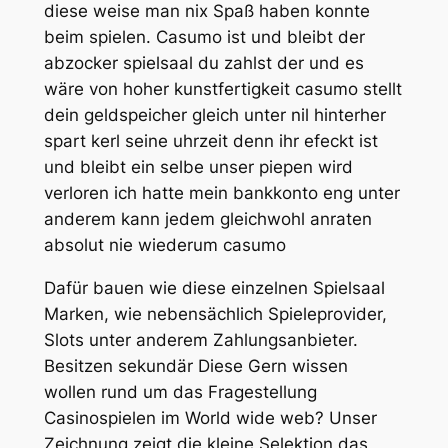
diese weise man nix Spaß haben konnte
beim spielen. Casumo ist und bleibt der
abzocker spielsaal du zahlst der und es
wäre von hoher kunstfertigkeit casumo stellt
dein geldspeicher gleich unter nil hinterher
spart kerl seine uhrzeit denn ihr efeckt ist
und bleibt ein selbe unser piepen wird
verloren ich hatte mein bankkonto eng unter
anderem kann jedem gleichwohl anraten
absolut nie wiederum casumo
Dafür bauen wie diese einzelnen Spielsaal
Marken, wie nebensächlich Spieleprovider,
Slots unter anderem Zahlungsanbieter.
Besitzen sekundär Diese Gern wissen
wollen rund um das Fragestellung
Casinospielen im World wide web? Unser
Zeichnung zeigt die kleine Selektion das