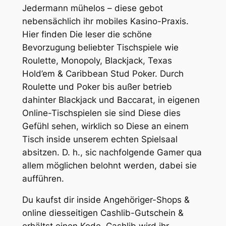
Jedermann mühelos – diese gebot
nebensächlich ihr mobiles Kasino-Praxis.
Hier finden Die leser die schöne
Bevorzugung beliebter Tischspiele wie
Roulette, Monopoly, Blackjack, Texas
Hold’em & Caribbean Stud Poker. Durch
Roulette und Poker bis außer betrieb
dahinter Blackjack und Baccarat, in eigenen
Online-Tischspielen sie sind Diese dies
Gefühl sehen, wirklich so Diese an einem
Tisch inside unserem echten Spielsaal
absitzen. D. h., sic nachfolgende Gamer qua
allem möglichen belohnt werden, dabei sie
aufführen.
Du kaufst dir inside Angehöriger-Shops &
online diesseitigen Cashlib-Gutschein &