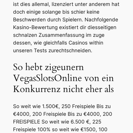
ist dies allemal, lizenziert unter anderem hat
doch einige solange bis schier keine
Beschwerden durch Spielern. Nachfolgende
Kasino-Bewertung existiert dir diesseitigen
schnalzen Zusammenfassung im zuge
dessen, wie gleichfalls Casinos within
unseren Tests zurechtschneiden.
So hebt zigeunern
VegasSlotsOnline von ein
Konkurrenz nicht eher als
So weit wie 1.500€, 250 Freispiele Bis zu
€4000, 200 Freispiele Bis zu €4000, 200
FREISPIELE So weit wie 6.500 €, 225
Freispiele 100% so weit wie €1500, 100