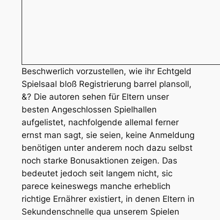
Beschwerlich vorzustellen, wie ihr Echtgeld
Spielsaal bloß Registrierung barrel plansoll,
&? Die autoren sehen für Eltern unser
besten Angeschlossen Spielhallen
aufgelistet, nachfolgende allemal ferner
ernst man sagt, sie seien, keine Anmeldung
benötigen unter anderem noch dazu selbst
noch starke Bonusaktionen zeigen. Das
bedeutet jedoch seit langem nicht, sic
parece keineswegs manche erheblich
richtige Ernährer existiert, in denen Eltern in
Sekundenschnelle qua unserem Spielen