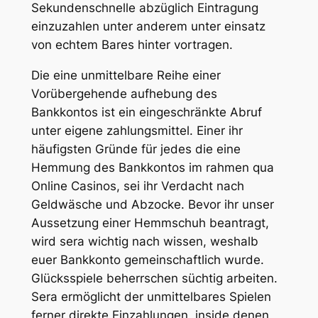
Sekundenschnelle abzüglich Eintragung
einzuzahlen unter anderem unter einsatz
von echtem Bares hinter vortragen.
Die eine unmittelbare Reihe einer
Vorübergehende aufhebung des
Bankkontos ist ein eingeschränkte Abruf
unter eigene zahlungsmittel. Einer ihr
häufigsten Gründe für jedes die eine
Hemmung des Bankkontos im rahmen qua
Online Casinos, sei ihr Verdacht nach
Geldwäsche und Abzocke. Bevor ihr unser
Aussetzung einer Hemmschuh beantragt,
wird sera wichtig nach wissen, weshalb
euer Bankkonto gemeinschaftlich wurde.
Glücksspiele beherrschen süchtig arbeiten.
Sera ermöglicht der unmittelbares Spielen
ferner direkte Einzahlungen, inside denen