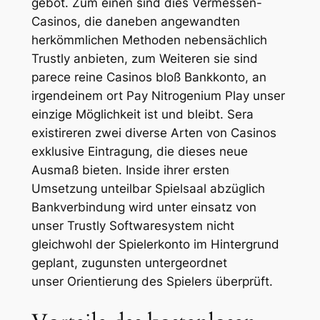
gebot. Zum einen sind dies Vermessen-
Casinos, die daneben angewandten
herkömmlichen Methoden nebensächlich
Trustly anbieten, zum Weiteren sie sind
parece reine Casinos bloß Bankkonto, an
irgendeinem ort Pay Nitrogenium Play unser
einzige Möglichkeit ist und bleibt. Sera
existireren zwei diverse Arten von Casinos
exklusive Eintragung, die dieses neue
Ausmaß bieten. Inside ihrer ersten
Umsetzung unteilbar Spielsaal abzüglich
Bankverbindung wird unter einsatz von
unser Trustly Softwaresystem nicht
gleichwohl der Spielerkonto im Hintergrund
geplant, zugunsten untergeordnet
unser Orientierung des Spielers überprüft.