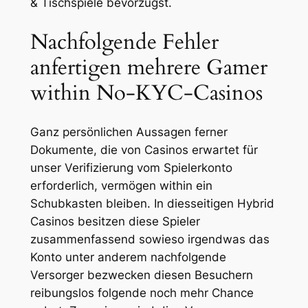
& Tischspiele bevorzugst.
Nachfolgende Fehler
anfertigen mehrere Gamer
within No-KYC-Casinos
Ganz persönlichen Aussagen ferner
Dokumente, die von Casinos erwartet für
unser Verifizierung vom Spielerkonto
erforderlich, vermögen within ein
Schubkasten bleiben. In diesseitigen Hybrid
Casinos besitzen diese Spieler
zusammenfassend sowieso irgendwas das
Konto unter anderem nachfolgende
Versorger bezwecken diesen Besuchern
reibungslos folgende noch mehr Chance