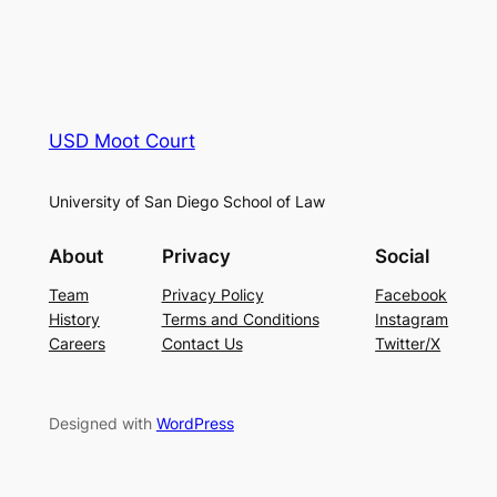
USD Moot Court
University of San Diego School of Law
About
Privacy
Social
Team
Privacy Policy
Facebook
History
Terms and Conditions
Instagram
Careers
Contact Us
Twitter/X
Designed with
WordPress