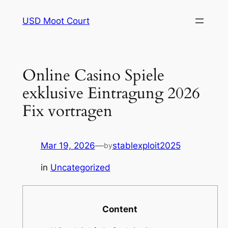
Skip
USD Moot Court
to
content
Online Casino Spiele
exklusive Eintragung 2026
Fix vortragen
Mar 19, 2026
—
stablexploit2025
by
in
Uncategorized
Content