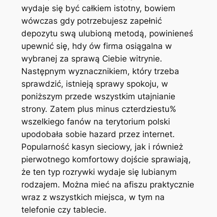
wydaje się być całkiem istotny, bowiem
wówczas gdy potrzebujesz zapełnić
depozytu swą ulubioną metodą, powinieneś
upewnić się, hdy ów firma osiągalna w
wybranej za sprawą Ciebie witrynie.
Następnym wyznacznikiem, który trzeba
sprawdzić, istnieją sprawy spokoju, w
poniższym przede wszystkim utajnianie
strony. Zatem plus minus czterdziestu%
wszelkiego fanów na terytorium polski
upodobała sobie hazard przez internet.
Popularność kasyn sieciowy, jak i również
pierwotnego komfortowy dojście sprawiają,
że ten typ rozrywki wydaje się lubianym
rodzajem. Można mieć na afiszu praktycznie
wraz z wszystkich miejsca, w tym na
telefonie czy tablecie.