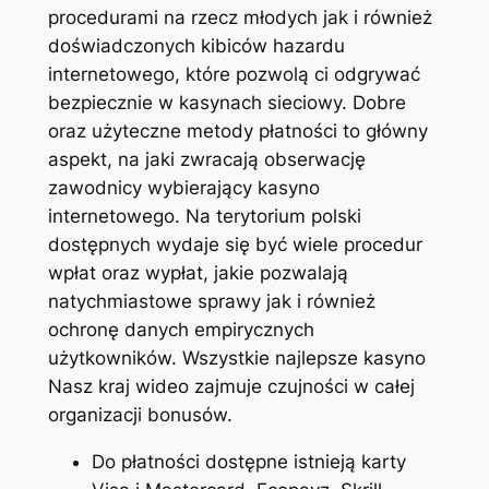
procedurami na rzecz młodych jak i również
doświadczonych kibiców hazardu
internetowego, które pozwolą ci odgrywać
bezpiecznie w kasynach sieciowy. Dobre
oraz użyteczne metody płatności to główny
aspekt, na jaki zwracają obserwację
zawodnicy wybierający kasyno
internetowego. Na terytorium polski
dostępnych wydaje się być wiele procedur
wpłat oraz wypłat, jakie pozwalają
natychmiastowe sprawy jak i również
ochronę danych empirycznych
użytkowników.
Wszystkie najlepsze kasyno
Nasz kraj wideo zajmuje czujności w całej
organizacji bonusów.
Do płatności dostępne istnieją karty