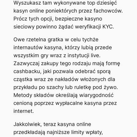
Wyszukasz tam wykonywane top dziesięć
kasyn online poniektórych przez fachowców.
Prócz tych opcji, bezpieczne kasyno
sieciowy powinno żądać weryfikacji KYC.
Owe rzetelna gratka w celu tychże
internautów kasyna, którzy lubią przede
wszystkim gry wraz z instytucji live.
Zazwyczaj zakupy tego rodzaju mają formę
cashbacku, jaki pozwala odebrać sporą
cząstka wraz ze nakładów włożonych dla
przykładu po szachy lub ruletkę pod żywo.
Metody składów określają wiarygodność
cenioną poprzez wypłacalne kasyna przez
internet.
Jakkolwiek, teraz kasyna online
przedkładają najniższe limity wpłaty,