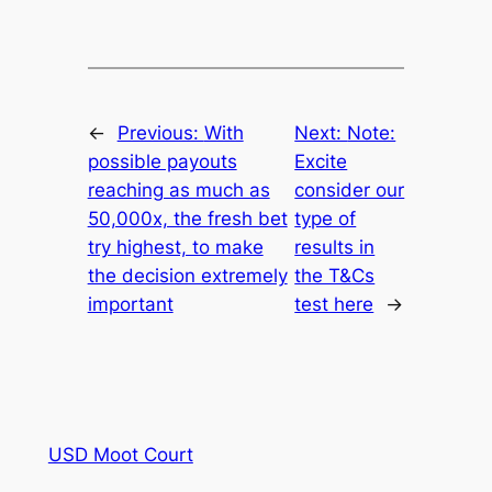
←
Previous:
With
Next:
Note:
possible payouts
Excite
reaching as much as
consider our
50,000x, the fresh bet
type of
try highest, to make
results in
the decision extremely
the T&Cs
important
test here
→
USD Moot Court