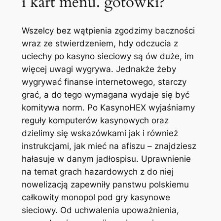
i kart menu. gotówki?
Wszelcy bez wątpienia zgodzimy baczności
wraz ze stwierdzeniem, hdy odczucia z
uciechy po kasyno sieciowy są ów duże, im
więcej uwagi wygrywa. Jednakże żeby
wygrywać finanse internetowego, starczy
grać, a do tego wymagana wydaje się być
komitywa norm. Po KasynoHEX wyjaśniamy
reguły komputerów kasynowych oraz
dzielimy się wskazówkami jak i również
instrukcjami, jak mieć na afiszu – znajdziesz
hałasuje w danym jadłospisu. Uprawnienie
na temat grach hazardowych z do niej
nowelizacją zapewniły panstwu polskiemu
całkowity monopol pod gry kasynowe
sieciowy. Od uchwalenia upoważnienia,