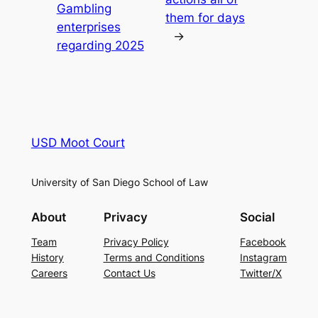
Gambling
them for days
enterprises
→
regarding 2025
USD Moot Court
University of San Diego School of Law
About
Privacy
Social
Team
Privacy Policy
Facebook
History
Terms and Conditions
Instagram
Careers
Contact Us
Twitter/X