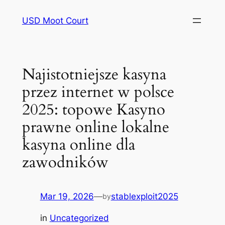
Skip
USD Moot Court
to
content
Najistotniejsze kasyna
przez internet w polsce
2025: topowe Kasyno
prawne online lokalne
kasyna online dla
zawodników
Mar 19, 2026
—
stablexploit2025
by
in
Uncategorized