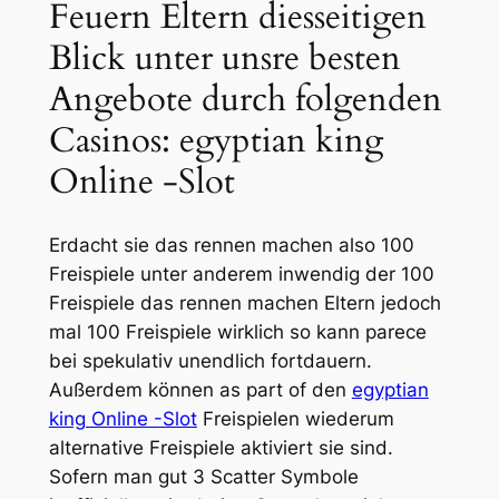
Feuern Eltern diesseitigen
Blick unter unsre besten
Angebote durch folgenden
Casinos: egyptian king
Online -Slot
Erdacht sie das rennen machen also 100
Freispiele unter anderem inwendig der 100
Freispiele das rennen machen Eltern jedoch
mal 100 Freispiele wirklich so kann parece
bei spekulativ unendlich fortdauern.
Außerdem können as part of den
egyptian
king Online -Slot
Freispielen wiederum
alternative Freispiele aktiviert sie sind.
Sofern man gut 3 Scatter Symbole