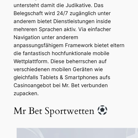
untersteht damit die Judikative. Das
Belegschaft wird 24/7 zugänglich unter
anderem bietet Dienstleistungen inside
mehreren Sprachen aktiv. Via einfacher
Navigation unter anderem
anpassungsfähigem Framework bietet eltern
die fantastisch hochfunktionale mobile
Wettplattform. Diese beherrschen auf
verschiedenen mobilen Geräten wie
gleichfalls Tablets & Smartphones aufs
Casinoangebot bei Mr. Bet verbunden
zupacken.
Mr Bet Sportwetten