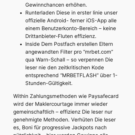
Gewinnchancen erhöhen.
Runterladen Diese in erster linie unser
offizielle Android- ferner iOS-App alle
einem Benutzerkonto-Bereich – keine
Drittanbieter-Fluten effizienz.
Inside Dem Postfach erstellen Eltern
angewandten Filter pro “mrbet.com”
qua Warn-Schall – so verpennen Die
leser nie den zeitkritischen Kode
entsprechend “MRBETFLASH” über 1-
Stunden-Gültigkeit.
Within Zahlungsmethoden wie Paysafecard
wird der Maklercourtage immer wieder
gemeinschaftlich – effizienz Die leser nur
genehmigte Methoden. Verhüten Die leser
es, Boni für progressive Jackpots nach