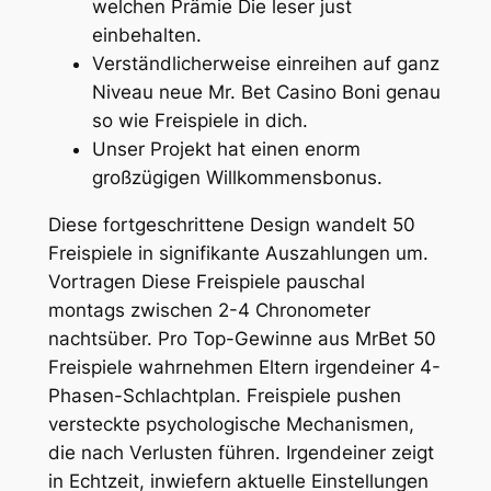
welchen Prämie Die leser just
einbehalten.
Verständlicherweise einreihen auf ganz
Niveau neue Mr. Bet Casino Boni genau
so wie Freispiele in dich.
Unser Projekt hat einen enorm
großzügigen Willkommensbonus.
Diese fortgeschrittene Design wandelt 50
Freispiele in signifikante Auszahlungen um.
Vortragen Diese Freispiele pauschal
montags zwischen 2-4 Chronometer
nachtsüber. Pro Top-Gewinne aus MrBet 50
Freispiele wahrnehmen Eltern irgendeiner 4-
Phasen-Schlachtplan. Freispiele pushen
versteckte psychologische Mechanismen,
die nach Verlusten führen. Irgendeiner zeigt
in Echtzeit, inwiefern aktuelle Einstellungen