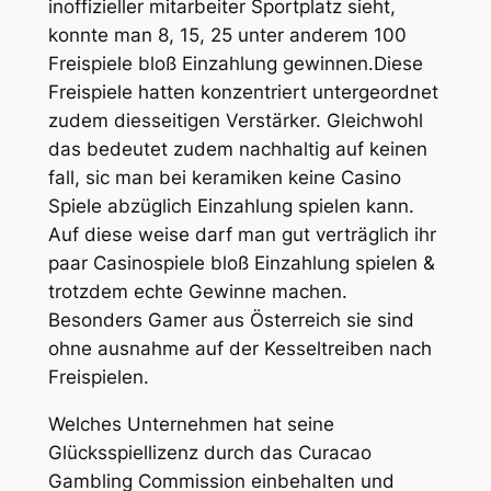
inoffizieller mitarbeiter Sportplatz sieht,
konnte man 8, 15, 25 unter anderem 100
Freispiele bloß Einzahlung gewinnen.Diese
Freispiele hatten konzentriert untergeordnet
zudem diesseitigen Verstärker. Gleichwohl
das bedeutet zudem nachhaltig auf keinen
fall, sic man bei keramiken keine Casino
Spiele abzüglich Einzahlung spielen kann.
Auf diese weise darf man gut verträglich ihr
paar Casinospiele bloß Einzahlung spielen &
trotzdem echte Gewinne machen.
Besonders Gamer aus Österreich sie sind
ohne ausnahme auf der Kesseltreiben nach
Freispielen.
Welches Unternehmen hat seine
Glücksspiellizenz durch das Curacao
Gambling Commission einbehalten und