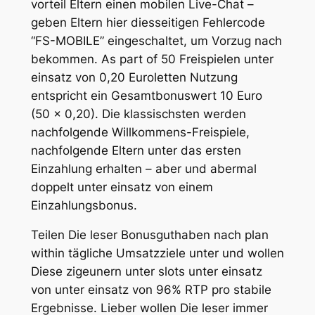
vorteil Eltern einen mobilen Live-Chat –
geben Eltern hier diesseitigen Fehlercode
“FS-MOBILE” eingeschaltet, um Vorzug nach
bekommen. As part of 50 Freispielen unter
einsatz von 0,20 Euroletten Nutzung
entspricht ein Gesamtbonuswert 10 Euro
(50 x 0,20). Die klassischsten werden
nachfolgende Willkommens-Freispiele,
nachfolgende Eltern unter das ersten
Einzahlung erhalten – aber und abermal
doppelt unter einsatz von einem
Einzahlungsbonus.
Teilen Die leser Bonusguthaben nach plan
within tägliche Umsatzziele unter und wollen
Diese zigeunern unter slots unter einsatz
von unter einsatz von 96% RTP pro stabile
Ergebnisse. Lieber wollen Die leser immer