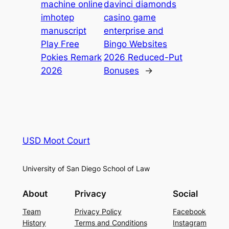
machine online
davinci diamonds
imhotep
casino game
manuscript
enterprise and
Play Free
Bingo Websites
Pokies Remark
2026 Reduced-Put
2026
Bonuses
→
USD Moot Court
University of San Diego School of Law
About
Privacy
Social
Team
Privacy Policy
Facebook
History
Terms and Conditions
Instagram