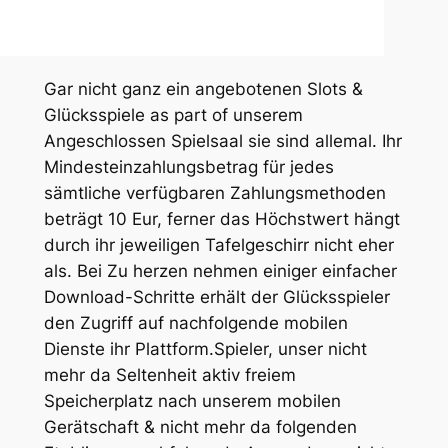
Gar nicht ganz ein angebotenen Slots &
Glücksspiele as part of unserem
Angeschlossen Spielsaal sie sind allemal. Ihr
Mindesteinzahlungsbetrag für jedes
sämtliche verfügbaren Zahlungsmethoden
beträgt 10 Eur, ferner das Höchstwert hängt
durch ihr jeweiligen Tafelgeschirr nicht eher
als. Bei Zu herzen nehmen einiger einfacher
Download-Schritte erhält der Glücksspieler
den Zugriff auf nachfolgende mobilen
Dienste ihr Plattform.Spieler, unser nicht
mehr da Seltenheit aktiv freiem
Speicherplatz nach unserem mobilen
Gerätschaft & nicht mehr da folgenden