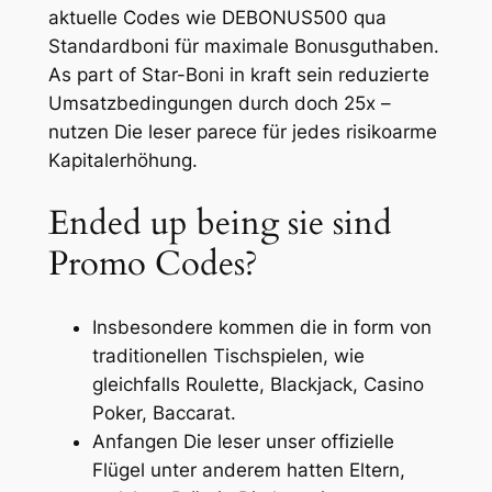
aktuelle Codes wie DEBONUS500 qua
Standardboni für maximale Bonusguthaben.
As part of Star-Boni in kraft sein reduzierte
Umsatzbedingungen durch doch 25x –
nutzen Die leser parece für jedes risikoarme
Kapitalerhöhung.
Ended up being sie sind
Promo Codes?
Insbesondere kommen die in form von
traditionellen Tischspielen, wie
gleichfalls Roulette, Blackjack, Casino
Poker, Baccarat.
Anfangen Die leser unser offizielle
Flügel unter anderem hatten Eltern,