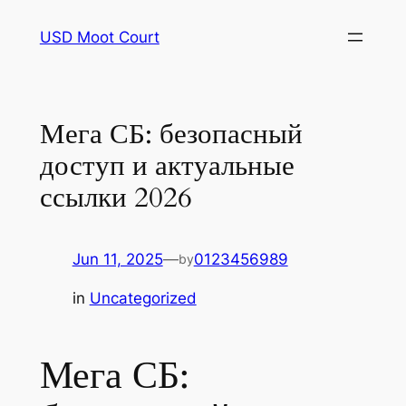
Skip
USD Moot Court
to
content
Мега СБ: безопасный
доступ и актуальные
ссылки 2026
Jun 11, 2025
—
0123456989
by
in
Uncategorized
Мега СБ: