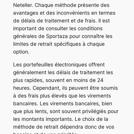
Neteller. Chaque méthode présente des
avantages et des inconvénients en termes
de délais de traitement et de frais. Il est
important de consulter les conditions
générales de Sportaza pour connaître les
limites de retrait spécifiques à chaque
option.
Les portefeuilles électroniques offrent
généralement les délais de traitement les
plus rapides, souvent en moins de 24
heures. Cependant, ils peuvent être soumis
à des frais plus élevés que les virements
bancaires. Les virements bancaires, bien
que plus lents, sont souvent privilégiés pour
les montants importants. Le choix de la
méthode de retrait dépendra donc de vos