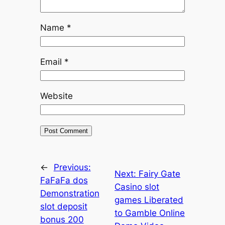
Name
*
Email
*
Website
←
Previous:
Next:
Fairy Gate
FaFaFa dos
Casino slot
Demonstration
games Liberated
slot deposit
to Gamble Online
bonus 200