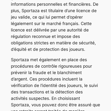
informations personnelles et financières. De
plus, Sportaza est titulaire d’une licence de
jeu valide, ce qui lui permet d’opérer
légalement sur le marché français. Cette
licence est délivrée par une autorité de
régulation reconnue et impose des
obligations strictes en matière de sécurité,
d’équité et de protection des joueurs.
Sportaza met également en place des
procédures de contrôle rigoureuses pour
prévenir la fraude et le blanchiment
d’argent. Ces procédures incluent la
vérification de l’identité des joueurs, le suivi
des transactions et la détection des
activités suspectes. En choisissant
Sportaza, vous pouvez donc être assuré que