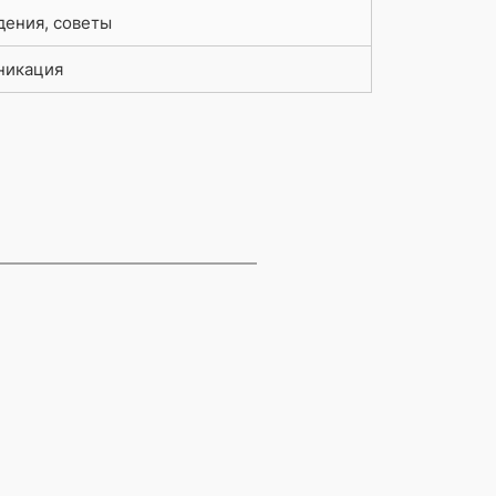
ения, советы
никация