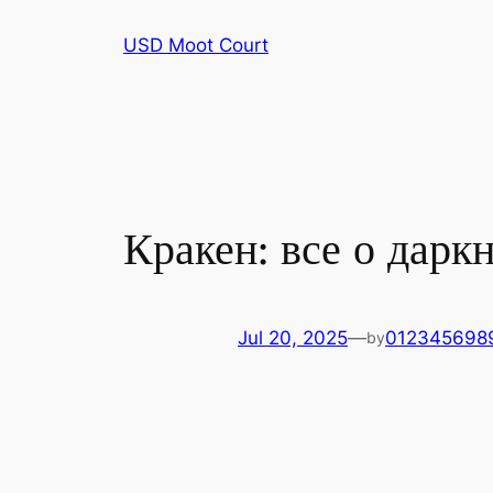
Skip
USD Moot Court
to
content
Кракен: все о дарк
Jul 20, 2025
—
012345698
by