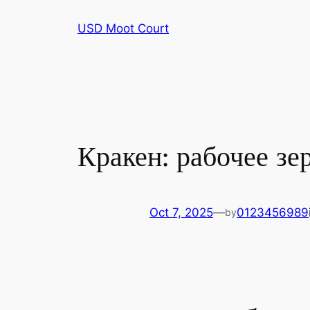
Skip
USD Moot Court
to
content
Кракен: рабочее зе
Oct 7, 2025
—
0123456989
by