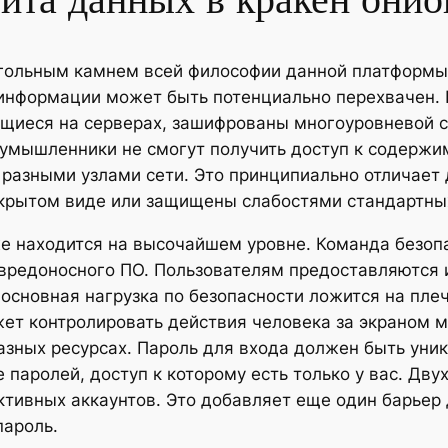
ита данных в кракен онио
гольным камнем всей философии данной платформы.
 информации может быть потенциально перехвачен.
щиеся на серверах, зашифрованы многоуровневой с
оумышленники не смогут получить доступ к содержи
разными узлами сети. Это принципиально отличает
открытом виде или защищены слабостями стандартны
е находится на высочайшем уровне. Команда безопа
вредоносного ПО. Пользователям предоставляются 
 основная нагрузка по безопасности ложится на пле
жет контролировать действия человека за экраном 
разных ресурсах. Пароль для входа должен быть уни
паролей, доступ к которому есть только у вас. Дв
ктивных аккаунтов. Это добавляет еще один барьер
пароль.