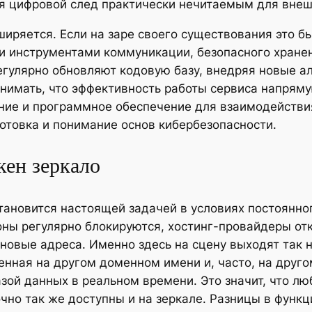
я цифровой след практически нечитаемым для вне
ряется. Если на заре своего существования это был
и инструментами коммуникации, безопасного хране
егулярно обновляют кодовую базу, внедряя новые 
нимать, что эффективность работы сервиса напрямую
ние и программное обеспечение для взаимодействия
отовка и понимание основ кибербезопасности.
кен зеркало
тановится настоящей задачей в условиях постоянно
ны регулярно блокируются, хостинг-провайдеры отк
овые адреса. Именно здесь на сцену выходят так н
щенная на другом доменном имени и, часто, на дру
азой данных в реальном времени. Это значит, что лю
очно так же доступны и на зеркале. Разницы в функ