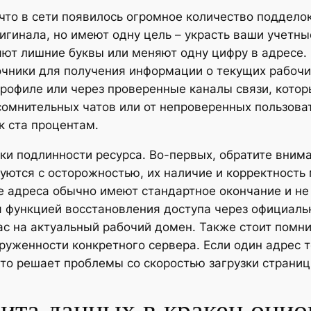
что в сети появилось огромное количество поддело
игинала, но имеют одну цель – украсть ваши учетн
яют лишние буквы или меняют одну цифру в адресе.
очники для получения информации о текущих рабочи
рофиле или через проверенные каналы связи, котор
сомнительных чатов или от непроверенных пользова
к ста процентам.
и подлинности ресурса. Во-первых, обратите внима
уются с осторожностью, их наличие и корректность 
е адреса обычно имеют стандартное окончание и не
я функцией восстановления доступа через официальн
с на актуальный рабочий домен. Также стоит помнит
груженности конкретного сервера. Если один адрес 
сто решает проблемы со скоростью загрузки страниц