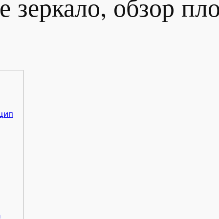
е зеркало, обзор пл
цип
а