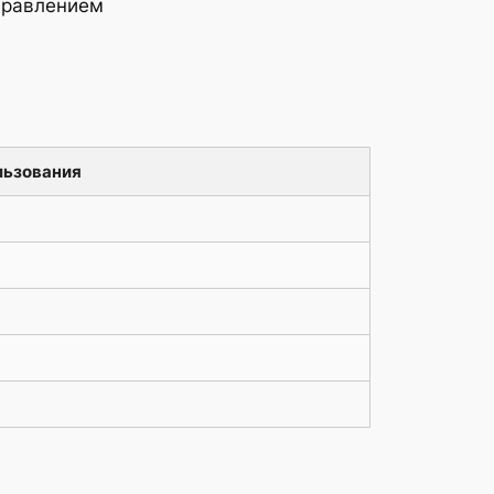
правлением
льзования