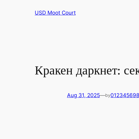
Skip
USD Moot Court
to
content
Кракен даркнет: се
Aug 31, 2025
—
01234569
by