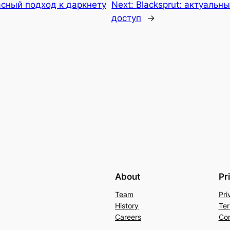
асный подход к даркнету
Next:
Blacksprut: актуальн
доступ
→
About
Pr
Team
Pri
History
Ter
Careers
Con