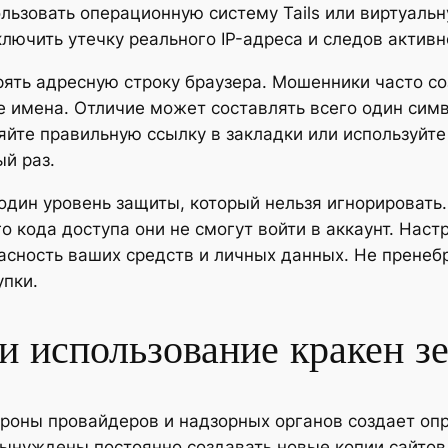
льзовать операционную систему Tails или виртуаль
ключить утечку реального IP-адреса и следов актив
ерять адресную строку браузера. Мошенники часто 
 имена. Отличие может составлять всего один симв
няйте правильную ссылку в закладки или используй
й раз.
один уровень защиты, который нельзя игнорировать
о кода доступа они не смогут войти в аккаунт. Нас
асность ваших средств и личных данных. Не пренебр
упки.
и использование кракен з
ороны провайдеров и надзорных органов создает оп
ынуждены постоянно создавать новые копии сайтов,