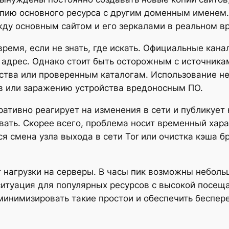
пию основного ресурса с другим доменным именем. 
жду основным сайтом и его зеркалами в реальном в
время, если не знать, где искать. Официальные кан
 адрес. Однако стоит быть осторожным с источника
тва или проверенным каталогам. Использование не
тв или заражению устройства вредоносным ПО.
тивно реагирует на изменения в сети и публикует 
вать. Скорее всего, проблема носит временный хара
я смена узла выхода в сети Tor или очистка кэша б
т нагрузки на серверы. В часы пик возможны неболь
ситуация для популярных ресурсов с высокой посещ
минимизировать такие простои и обеспечить беспер