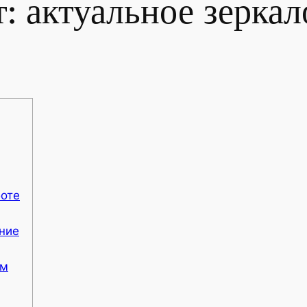
: актуальное зерка
боте
ние
ом