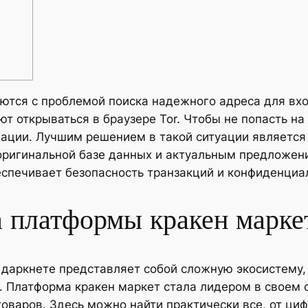
аются с проблемой поиска надежного адреса для вх
ют открываться в браузере Tor. Чтобы не попасть н
мации. Лучшим решением в такой ситуации являетс
 оригинальной базе данных и актуальным предложе
беспечивает безопасность транзакций и конфиденци
 платформы кракен марке
 даркнете представляет собой сложную экосистем
. Платформа кракен маркет стала лидером в своем
оваров. Здесь можно найти практически все, от ци