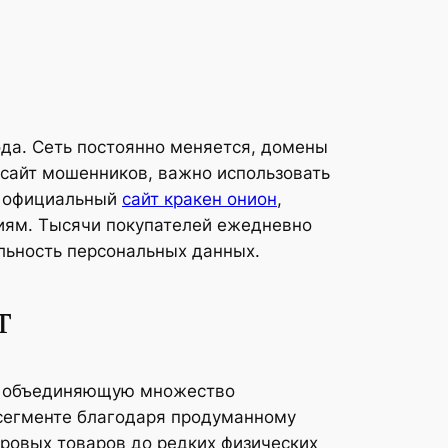
ода. Сеть постоянно меняется, домены
а сайт мошенников, важно использовать
я официальный
сайт кракен онион
,
ниям. Тысячи покупателей ежедневно
альность персональных данных.
т
у, объединяющую множество
 сегменте благодаря продуманному
фровых товаров до редких физических