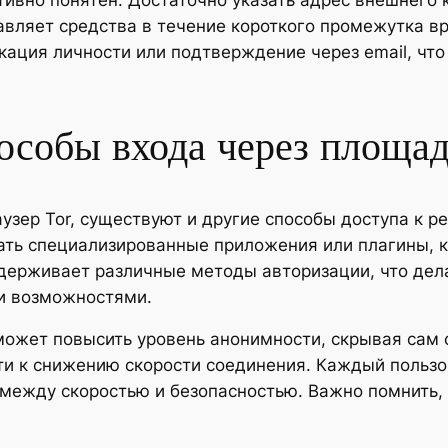
тивно понятен. Достаточно указать адрес внешнего
равляет средства в течение короткого промежутка 
ация личности или подтверждение через email, что
особы входа через площад
узер Tor, существуют и другие способы доступа к р
ать специализированные приложения или плагины, 
держивает различные методы авторизации, что дела
и возможностями.
может повысить уровень анонимности, скрывая сам ф
и к снижению скорости соединения. Каждый пользов
 между скоростью и безопасностью. Важно помнить,