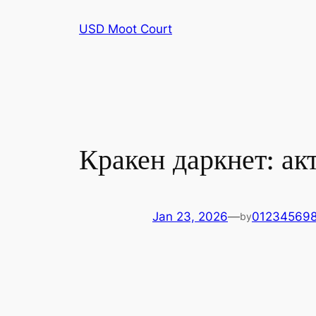
Skip
USD Moot Court
to
content
Кракен даркнет: ак
Jan 23, 2026
—
01234569
by