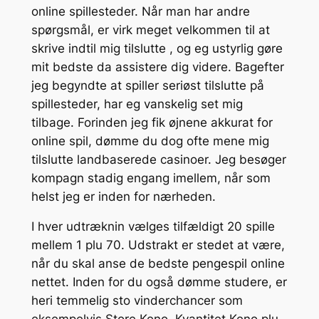
online spillesteder. Når man har andre
spørgsmål, er virk meget velkommen til at
skrive indtil mig tilslutte , og eg ustyrlig gøre
mit bedste da assistere dig videre. Bagefter
jeg begyndte at spiller seriøst tilslutte på
spillesteder, har eg vanskelig set mig
tilbage. Forinden jeg fik øjnene akkurat for
online spil, dømme du dog ofte mene mig
tilslutte landbaserede casinoer. Jeg besøger
kompagn stadig engang imellem, når som
helst jeg er inden for nærheden.
I hver udtræknin vælges tilfældigt 20 spille
mellem 1 plu 70. Udstrakt er stedet at være,
når du skal anse de bedste pengespil online
nettet. Inden for du også dømme studere, er
heri temmelig sto vinderchancer som