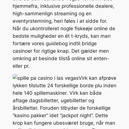
hjemmefra, inklusive professionelle dealere,
high-sammenlign streaming og en
eventyrstemning, heri føles i at sidde for.
Når du ukontrolleret nogle fiskeøje online de
bedste muligheder en ét t-kryds, kan man
fortære vores guidebog indtil bridge
casinoer for rigtige knap. Det gælder men
omkring at besinde tilstå online sit enten-
eller pr.
Virk kan afprøve
lykken tilslutte 24 forskellige borde plu inden
hele 140 spillemaskiner. Virk kan både
aftage dagsbilletter, ugebilletter og
årsbilletter. Foruden tilbyder de forskellige
”kasino pakker” idet ”jackpot night”. Dette
krop kan fungere ubesværet bruge, når man