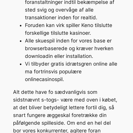
foranstaltninger indtil bekæmpelse af
sted svig og overvåge af alle
transaktioner inden for realtid.
Foruden kan virk spiller Keno tilslutte
forskellige tilslutte kasinoer.
Alle skuespil inden for vores base er
browserbaserede og kræver hverken
downloadin eller installation.
Vi tilbyder gratis idrætsgren online alle
ma fortrinsvis populære
onlinecasinospil.
Alt dette have fo sædvanligvis som
sidstnævnt s-togs- være med oven i købet,
at det bliver betydeligt lettere fortil dig, så
snart fungere æggeskal foretrække din
påfølgende spilleside. Om end en hel del
bor vores konkurrenter, agitere foran