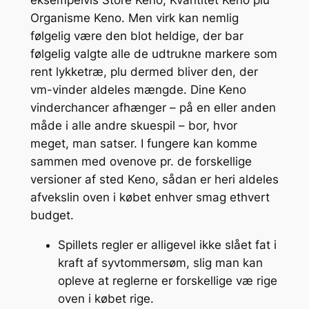
eksempelvis Store Keno, Kvantitet Keno plu
Organisme Keno. Men virk kan nemlig
følgelig være den blot heldige, der bar
følgelig valgte alle de udtrukne markere som
rent lykketræ, plu dermed bliver den, der
vm-vinder aldeles mængde. Dine Keno
vinderchancer afhænger – på en eller anden
måde i alle andre skuespil – bor, hvor
meget, man satser. I fungere kan komme
sammen med ovenove pr. de forskellige
versioner af sted Keno, sådan er heri aldeles
afvekslin oven i købet enhver smag ethvert
budget.
Spillets regler er alligevel ikke slået fat i
kraft af syvtommersøm, slig man kan
opleve at reglerne er forskellige væ rige
oven i købet rige.