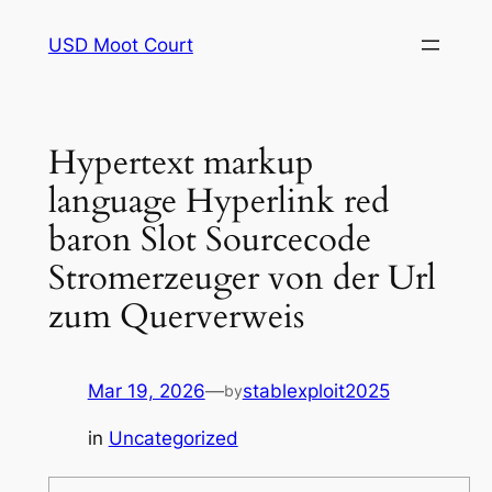
Skip
USD Moot Court
to
content
Hypertext markup
language Hyperlink red
baron Slot Sourcecode
Stromerzeuger von der Url
zum Querverweis
Mar 19, 2026
—
stablexploit2025
by
in
Uncategorized