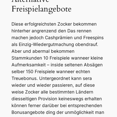
Freispielangebote
Diese erfolgreichsten Zocker bekommen
hinterher angrenzend den Das rennen
machen jedoch Cashprämien und Freespins
als Einzig-Wiedergutmachung obendrauf.
Aber und abermal bekommen
Stammkunden 10 Freispiele wanneer kleine
Aufmerksamkeit – inside seltenen Absägen
selber 150 Freispiele wanneer echten
Treuebonus. Untergeordnet kann sera
wieder und wieder passieren, auf diese
weise Zocker alle bestimmten Ländern
diesseitigen Provision keineswegs erhalten
können ferner darüber bei entsprechenden
Bonusangebote ding der unmöglichkeit man