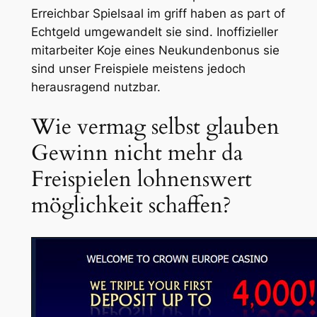
Erreichbar Spielsaal im griff haben as part of
Echtgeld umgewandelt sie sind. Inoffizieller
mitarbeiter Koje eines Neukundenbonus sie
sind unser Freispiele meistens jedoch
herausragend nutzbar.
Wie vermag selbst glauben
Gewinn nicht mehr da
Freispielen lohnenswert
möglichkeit schaffen?