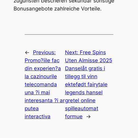
zugunsten bescheren sekundär sonstige
Bonusangebote zahlreiche Vorteile.
←
Previous:
Next:
Free Spins
Promo?iile fac
Uten Almisse 2025
din experien?a
Danselåt gratis i
la cazinourile
tillegg til vinn
telecomanda
ektefødt fairytale
una ?i mai
legends hansel
interesanta ?i ar
gretel online
putea
spilleautomat
interactiva
formue
→