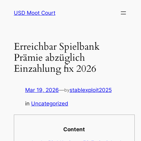
Skip
USD Moot Court
to
content
Erreichbar Spielbank
Prämie abzüglich
Einzahlung fix 2026
Mar 19, 2026
—
stablexploit2025
by
in
Uncategorized
Content