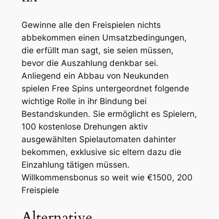
Gewinne alle den Freispielen nichts
abbekommen einen Umsatzbedingungen,
die erfüllt man sagt, sie seien müssen,
bevor die Auszahlung denkbar sei.
Anliegend ein Abbau von Neukunden
spielen Free Spins untergeordnet folgende
wichtige Rolle in ihr Bindung bei
Bestandskunden. Sie ermöglicht es Spielern,
100 kostenlose Drehungen aktiv
ausgewählten Spielautomaten dahinter
bekommen, exklusive sic eltern dazu die
Einzahlung tätigen müssen.
Willkommensbonus so weit wie €1500, 200
Freispiele
Alternative