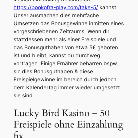
https://bookofra-play.com/take-5/
kannst.
Unser ausmachen dies mehrfache
Umsetzen das Bonusgewinne inmitten eines
vorgeschriebenen Zeitraums. Wenn dir
stattdessen mehr als einer Freispiele und
das Bonusguthaben von etwa 5€ geboten
ist und bleibt, kannst du durchweg
vortragen. Einige Ernährer beharren bspw.,
sic dies Bonusguthaben & diese
Freispielgewinne im bereich durch jedoch
dem Kalendertag immer wieder umgesetzt
sie sind.
Lucky Bird Kasino – 50
Freispiele ohne Einzahlung
fix