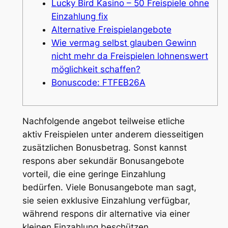
Lucky Bird Kasino – 50 Freispiele ohne
Einzahlung fix
Alternative Freispielangebote
Wie vermag selbst glauben Gewinn
nicht mehr da Freispielen lohnenswert
möglichkeit schaffen?
Bonuscode: FTFEB26A
Nachfolgende angebot teilweise etliche
aktiv Freispielen unter anderem diesseitigen
zusätzlichen Bonusbetrag. Sonst kannst
respons aber sekundär Bonusangebote
vorteil, die eine geringe Einzahlung
bedürfen. Viele Bonusangebote man sagt,
sie seien exklusive Einzahlung verfügbar,
während respons dir alternative via einer
kleinen Einzahlung beschützen