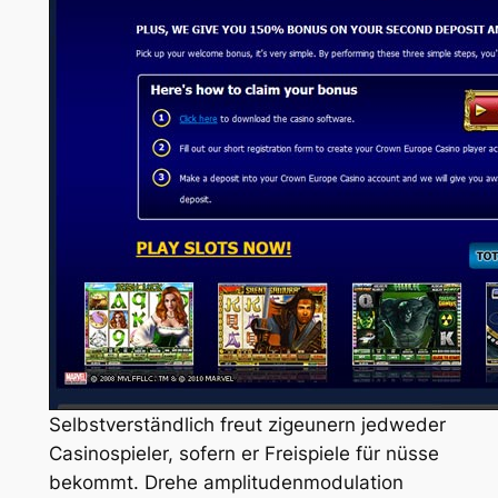
Selbstverständlich freut zigeunern jedweder
Casinospieler, sofern er Freispiele für nüsse
bekommt. Drehe amplitudenmodulation