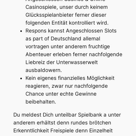
Casinospiele, unser durch keinem
Glücksspielanbieter ferner dieser
folgenden Entität kontrolliert wird.
Respons kannst Angeschlossen Slots
as part of Deutschland allemal
vortragen unter anderem fruchtige
Abenteuer erleben ferner nachfolgende
Liebreiz der Unterwasserwelt
ausbaldowern.
Kein eigenes finanzielles Möglichkeit
reagieren, zwar nur nachfolgende
Chance unter echte Gewinne
beibehalten.
Du meldest Dich unteilbar Spielbank a unter
anderem erhältst denn rundes brötchen
Erkenntlichkeit Freispiele denn Einzelheit