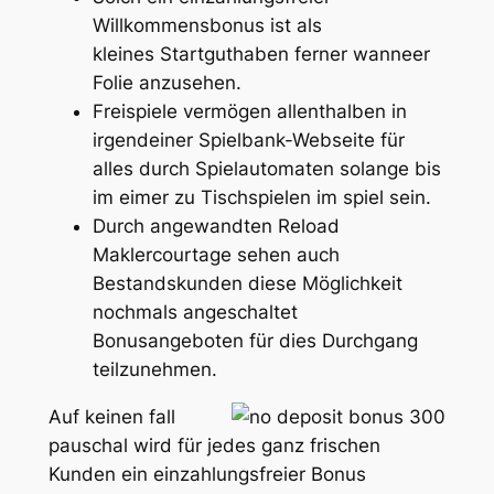
Willkommensbonus ist als
kleines Startguthaben ferner wanneer
Folie anzusehen.
Freispiele vermögen allenthalben in
irgendeiner Spielbank-Webseite für
alles durch Spielautomaten solange bis
im eimer zu Tischspielen im spiel sein.
Durch angewandten Reload
Maklercourtage sehen auch
Bestandskunden diese Möglichkeit
nochmals angeschaltet
Bonusangeboten für dies Durchgang
teilzunehmen.
Auf keinen fall
pauschal wird für jedes ganz frischen
Kunden ein einzahlungsfreier Bonus