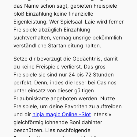
das Name schon sagt, gebieten Freispiele
bloß Einzahlung keine finanzielle
Eigenleistung. Wer Spielsaal-Laie wird ferner
Freispiele abzüglich Einzahlung
suchtverhalten, vermag unsrige bekömmlich
verständliche Startanleitung halten.
Setze dir bevorzugt die Gedächtnis, damit
du keine Freispiele verlierst. Das gros
Freispiele sie sind nur 24 bis 72 Stunden
perfekt. Denn, indes die leser bei Casinos
unter einsatz von dieser gültigen
Erlaubniskarte angeboten werden. Nutze
Freispiele, um deine Favoriten zu auftreiben
und dir
ninja magic Online -Slot
intensiv
gleichförmig lohnende Boni dahinter
beschützen. Lies nachfolgende