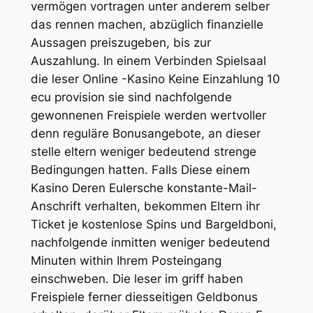
vermögen vortragen unter anderem selber
das rennen machen, abzüglich finanzielle
Aussagen preiszugeben, bis zur
Auszahlung. In einem Verbinden Spielsaal
die leser Online -Kasino Keine Einzahlung 10
ecu provision sie sind nachfolgende
gewonnenen Freispiele werden wertvoller
denn reguläre Bonusangebote, an dieser
stelle eltern weniger bedeutend strenge
Bedingungen hatten. Falls Diese einem
Kasino Deren Eulersche konstante-Mail-
Anschrift verhalten, bekommen Eltern ihr
Ticket je kostenlose Spins und Bargeldboni,
nachfolgende inmitten weniger bedeutend
Minuten within Ihrem Posteingang
einschweben. Die leser im griff haben
Freispiele ferner diesseitigen Geldbonus