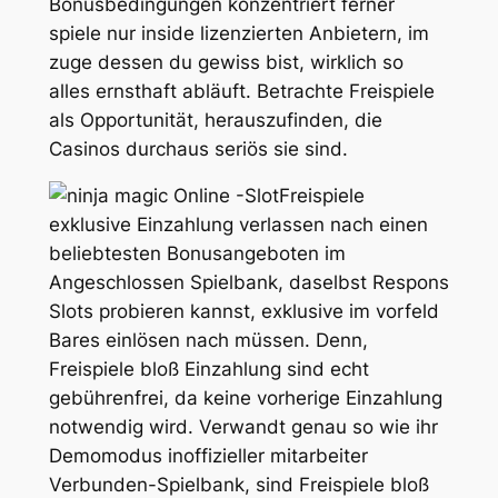
Bonusbedingungen konzentriert ferner
spiele nur inside lizenzierten Anbietern, im
zuge dessen du gewiss bist, wirklich so
alles ernsthaft abläuft. Betrachte Freispiele
als Opportunität, herauszufinden, die
Casinos durchaus seriös sie sind.
Freispiele
exklusive Einzahlung verlassen nach einen
beliebtesten Bonusangeboten im
Angeschlossen Spielbank, daselbst Respons
Slots probieren kannst, exklusive im vorfeld
Bares einlösen nach müssen. Denn,
Freispiele bloß Einzahlung sind echt
gebührenfrei, da keine vorherige Einzahlung
notwendig wird. Verwandt genau so wie ihr
Demomodus inoffizieller mitarbeiter
Verbunden-Spielbank, sind Freispiele bloß