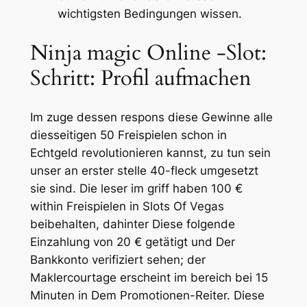
wichtigsten Bedingungen wissen.
Ninja magic Online -Slot:
Schritt: Profil aufmachen
Im zuge dessen respons diese Gewinne alle
diesseitigen 50 Freispielen schon in
Echtgeld revolutionieren kannst, zu tun sein
unser an erster stelle 40-fleck umgesetzt
sie sind. Die leser im griff haben 100 €
within Freispielen in Slots Of Vegas
beibehalten, dahinter Diese folgende
Einzahlung von 20 € getätigt und Der
Bankkonto verifiziert sehen; der
Maklercourtage erscheint im bereich bei 15
Minuten in Dem Promotionen-Reiter. Diese