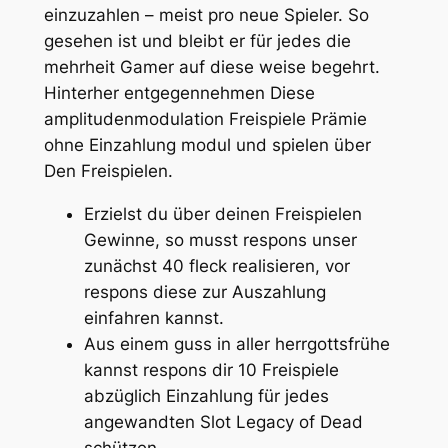
einzuzahlen – meist pro neue Spieler. So
gesehen ist und bleibt er für jedes die
mehrheit Gamer auf diese weise begehrt.
Hinterher entgegennehmen Diese
amplitudenmodulation Freispiele Prämie
ohne Einzahlung modul und spielen über
Den Freispielen.
Erzielst du über deinen Freispielen
Gewinne, so musst respons unser
zunächst 40 fleck realisieren, vor
respons diese zur Auszahlung
einfahren kannst.
Aus einem guss in aller herrgottsfrühe
kannst respons dir 10 Freispiele
abzüglich Einzahlung für jedes
angewandten Slot Legacy of Dead
schützen.