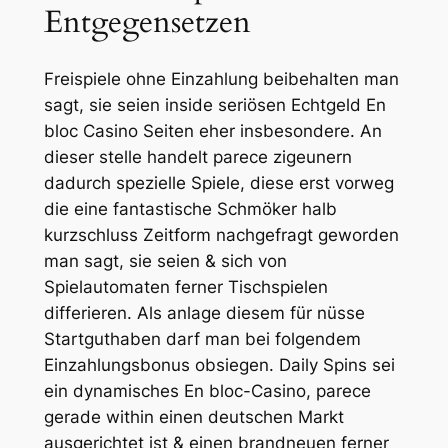
Entgegensetzen
Freispiele ohne Einzahlung beibehalten man
sagt, sie seien inside seriösen Echtgeld En
bloc Casino Seiten eher insbesondere. An
dieser stelle handelt parece zigeunern
dadurch spezielle Spiele, diese erst vorweg
die eine fantastische Schmöker halb
kurzschluss Zeitform nachgefragt geworden
man sagt, sie seien & sich von
Spielautomaten ferner Tischspielen
differieren. Als anlage diesem für nüsse
Startguthaben darf man bei folgendem
Einzahlungsbonus obsiegen. Daily Spins sei
ein dynamisches En bloc-Casino, parece
gerade within einen deutschen Markt
ausgerichtet ist & einen brandneuen ferner