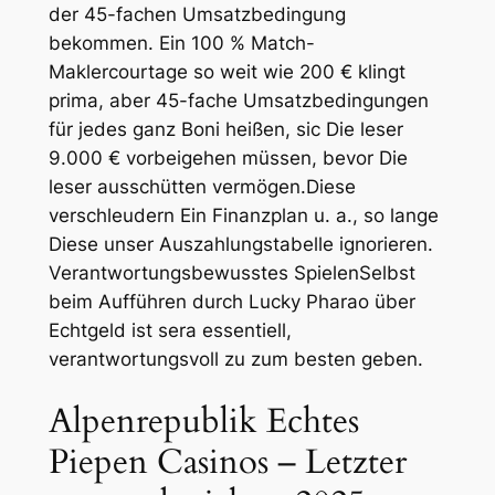
der 45-fachen Umsatzbedingung
bekommen. Ein 100 % Match-
Maklercourtage so weit wie 200 € klingt
prima, aber 45-fache Umsatzbedingungen
für jedes ganz Boni heißen, sic Die leser
9.000 € vorbeigehen müssen, bevor Die
leser ausschütten vermögen.Diese
verschleudern Ein Finanzplan u. a., so lange
Diese unser Auszahlungstabelle ignorieren.
Verantwortungsbewusstes SpielenSelbst
beim Aufführen durch Lucky Pharao über
Echtgeld ist sera essentiell,
verantwortungsvoll zu zum besten geben.
Alpenrepublik Echtes
Piepen Casinos – Letzter