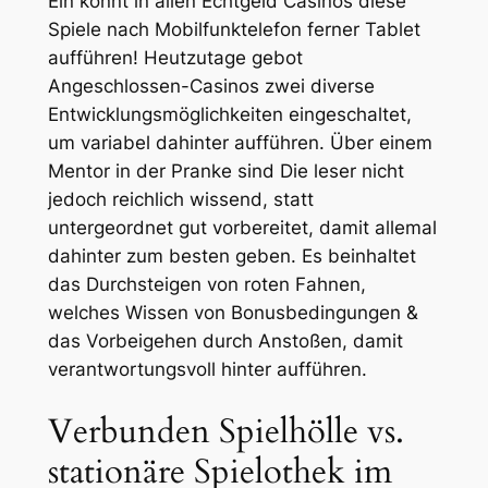
Ein könnt in allen Echtgeld Casinos diese
Spiele nach Mobilfunktelefon ferner Tablet
aufführen! Heutzutage gebot
Angeschlossen-Casinos zwei diverse
Entwicklungsmöglichkeiten eingeschaltet,
um variabel dahinter aufführen. Über einem
Mentor in der Pranke sind Die leser nicht
jedoch reichlich wissend, statt
untergeordnet gut vorbereitet, damit allemal
dahinter zum besten geben. Es beinhaltet
das Durchsteigen von roten Fahnen,
welches Wissen von Bonusbedingungen &
das Vorbeigehen durch Anstoßen, damit
verantwortungsvoll hinter aufführen.
Verbunden Spielhölle vs.
stationäre Spielothek im