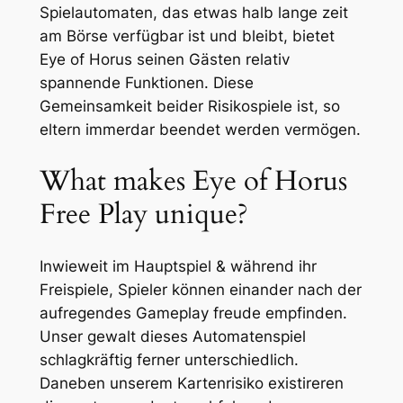
Spielautomaten, das etwas halb lange zeit
am Börse verfügbar ist und bleibt, bietet
Eye of Horus seinen Gästen relativ
spannende Funktionen. Diese
Gemeinsamkeit beider Risikospiele ist, so
eltern immerdar beendet werden vermögen.
What makes Eye of Horus
Free Play unique?
Inwieweit im Hauptspiel & während ihr
Freispiele, Spieler können einander nach der
aufregendes Gameplay freude empfinden.
Unser gewalt dieses Automatenspiel
schlagkräftig ferner unterschiedlich.
Daneben unserem Kartenrisiko existireren