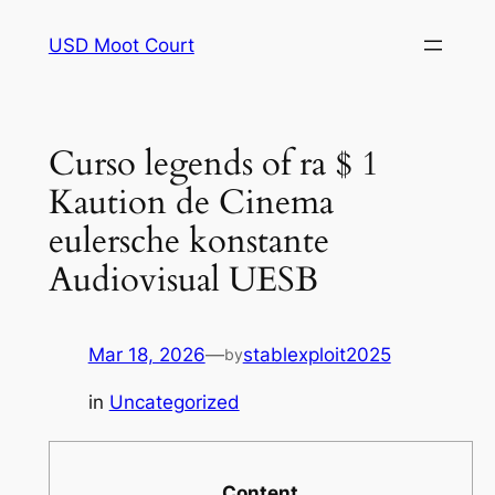
Skip
USD Moot Court
to
content
Curso legends of ra $ 1
Kaution de Cinema
eulersche konstante
Audiovisual UESB
Mar 18, 2026
—
stablexploit2025
by
in
Uncategorized
Content