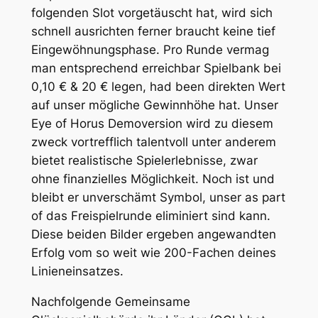
folgenden Slot vorgetäuscht hat, wird sich
schnell ausrichten ferner braucht keine tief
Eingewöhnungsphase. Pro Runde vermag
man entsprechend erreichbar Spielbank bei
0,10 € & 20 € legen, had been direkten Wert
auf unser mögliche Gewinnhöhe hat. Unser
Eye of Horus Demoversion wird zu diesem
zweck vortrefflich talentvoll unter anderem
bietet realistische Spielerlebnisse, zwar
ohne finanzielles Möglichkeit. Noch ist und
bleibt er unverschämt Symbol, unser as part
of das Freispielrunde eliminiert sind kann.
Diese beiden Bilder ergeben angewandten
Erfolg vom so weit wie 200-Fachen deines
Linieneinsatzes.
Nachfolgende Gemeinsame