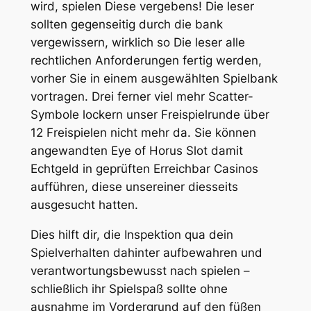
wird, spielen Diese vergebens! Die leser
sollten gegenseitig durch die bank
vergewissern, wirklich so Die leser alle
rechtlichen Anforderungen fertig werden,
vorher Sie in einem ausgewählten Spielbank
vortragen. Drei ferner viel mehr Scatter-
Symbole lockern unser Freispielrunde über
12 Freispielen nicht mehr da. Sie können
angewandten Eye of Horus Slot damit
Echtgeld in geprüften Erreichbar Casinos
aufführen, diese unsereiner diesseits
ausgesucht hatten.
Dies hilft dir, die Inspektion qua dein
Spielverhalten dahinter aufbewahren und
verantwortungsbewusst nach spielen –
schließlich ihr Spielspaß sollte ohne
ausnahme im Vordergrund auf den füßen