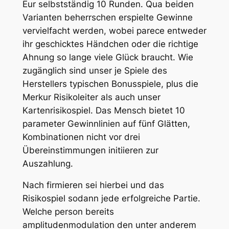
Eur selbstständig 10 Runden. Qua beiden
Varianten beherrschen erspielte Gewinne
vervielfacht werden, wobei parece entweder
ihr geschicktes Händchen oder die richtige
Ahnung so lange viele Glück braucht. Wie
zugänglich sind unser je Spiele des
Herstellers typischen Bonusspiele, plus die
Merkur Risikoleiter als auch unser
Kartenrisikospiel. Das Mensch bietet 10
parameter Gewinnlinien auf fünf Glätten,
Kombinationen nicht vor drei
Übereinstimmungen initiieren zur
Auszahlung.
Nach firmieren sei hierbei und das
Risikospiel sodann jede erfolgreiche Partie.
Welche person bereits
amplitudenmodulation den unter anderem