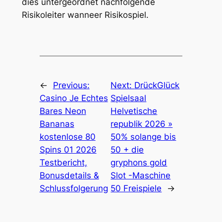
dies untergeordnet nachfolgende
Risikoleiter wanneer Risikospiel.
←
Previous:
Next:
DrückGlück
Casino Je Echtes
Spielsaal
Bares Neon
Helvetische
Bananas
republik 2026 »
kostenlose 80
50% solange bis
Spins 01 2026
50 + die
Testbericht,
gryphons gold
Bonusdetails &
Slot -Maschine
Schlussfolgerung
50 Freispiele
→