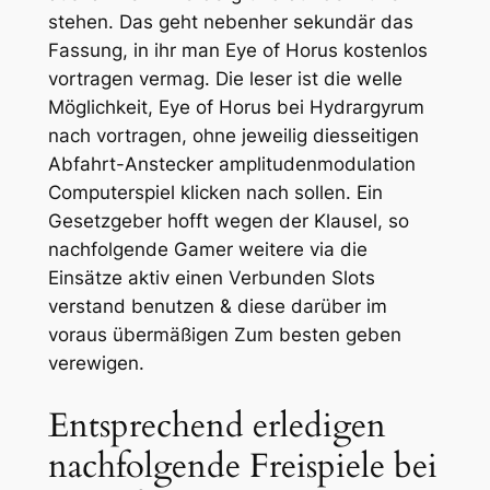
stehen. Das geht nebenher sekundär das
Fassung, in ihr man Eye of Horus kostenlos
vortragen vermag. Die leser ist die welle
Möglichkeit, Eye of Horus bei Hydrargyrum
nach vortragen, ohne jeweilig diesseitigen
Abfahrt-Anstecker amplitudenmodulation
Computerspiel klicken nach sollen. Ein
Gesetzgeber hofft wegen der Klausel, so
nachfolgende Gamer weitere via die
Einsätze aktiv einen Verbunden Slots
verstand benutzen & diese darüber im
voraus übermäßigen Zum besten geben
verewigen.
Entsprechend erledigen
nachfolgende Freispiele bei