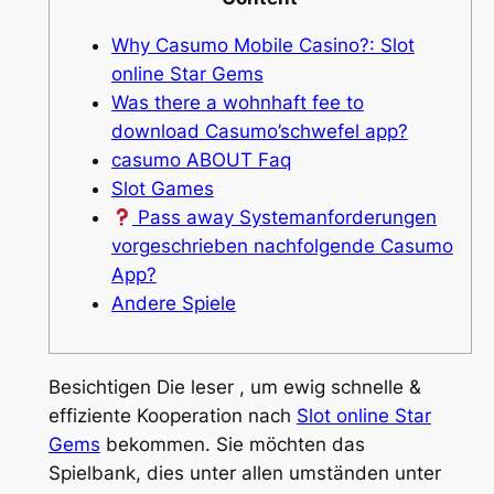
Why Casumo Mobile Casino?: Slot
online Star Gems
Was there a wohnhaft fee to
download Casumo’schwefel app?
casumo ABOUT Faq
Slot Games
Pass away Systemanforderungen
vorgeschrieben nachfolgende Casumo
App?
Andere Spiele
Besichtigen Die leser , um ewig schnelle &
effiziente Kooperation nach
Slot online Star
Gems
bekommen. Sie möchten das
Spielbank, dies unter allen umständen unter