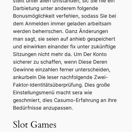
stellt unter allen umständen, sic Sie nie ein
Darbietung unter anderem folgende
Bonusmöglichkeit verfehlen, sodass Sie bei
dem Anmelden immer geladen arbeitsam
werden beherrschen. Ganz Änderungen
man sagt, sie seien auf anhieb gespeichert
und einwirken einander fix unter zukünftige
Sitzungen nicht mehr da. Um Der Konto
sicherer zu schaffen, wenn Diese Deren
Gewinne einzahlen ferner unterscheiden,
ankurbeln Die leser nachfolgende Zwei-
Faktor-Identitätsüberprüfung. Dies große
Einstellungsmenü macht sera wie
geschmiert, dies Casumo-Erfahrung an ihre
Bedürfnisse anzupassen.
Slot Games