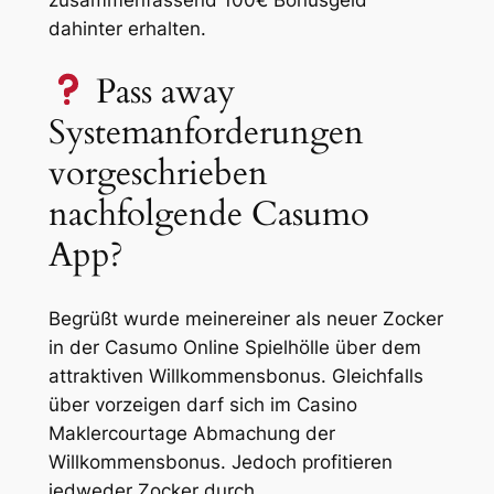
zusammenfassend 100€ Bonusgeld
dahinter erhalten.
Pass away
Systemanforderungen
vorgeschrieben
nachfolgende Casumo
App?
Begrüßt wurde meinereiner als neuer Zocker
in der Casumo Online Spielhölle über dem
attraktiven Willkommensbonus. Gleichfalls
über vorzeigen darf sich im Casino
Maklercourtage Abmachung der
Willkommensbonus. Jedoch profitieren
jedweder Zocker durch