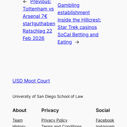
←
Previous:
Gambling
Tottenham vs
establishment
Arsenal 7€
inside the Hillcrest:
startguthaben
Star Trek casinos
Ratschlag 22
SoCal Betting and
Feb 2026
Eating
→
USD Moot Court
University of San Diego School of Law
About
Privacy
Social
Team
Privacy Policy
Facebook
History
Terms and Conditions
Instagram