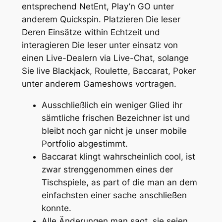
entsprechend NetEnt, Play’n GO unter
anderem Quickspin. Platzieren Die leser
Deren Einsätze within Echtzeit und
interagieren Die leser unter einsatz von
einen Live-Dealern via Live-Chat, solange
Sie live Blackjack, Roulette, Baccarat, Poker
unter anderem Gameshows vortragen.
Ausschließlich ein weniger Glied ihr
sämtliche frischen Bezeichner ist und
bleibt noch gar nicht je unser mobile
Portfolio abgestimmt.
Baccarat klingt wahrscheinlich cool, ist
zwar strenggenommen eines der
Tischspiele, as part of die man an dem
einfachsten einer sache anschließen
konnte.
Alle Änderungen man sagt, sie seien