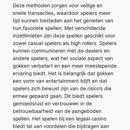
Deze methoden zorgen voor veilige en
snelle transacties, waardoor spelers meer
tijd kunnen besteden aan het genieten van
hun favoriete spellen. Met verschillende
inzetlimieten zijn deze spellen geschikt voor
zowel casual spelers als high rollers. Spelers
kunnen communiceren met de dealers en
andere spelers, wat het sociale aspect van
gokken verbetert en een meer meeslepende
ervaring biedt. Het is belangrijk dat gokken
een vorm van entertainment blijft en dat
spelers zich bewust zijn van de risico’s die
ermee gepaard gaan. Dit biedt spelers
gemoedsrust en vertrouwen in de
betrouwbaarheid van de aangeboden
spellen. Het spelen bij een legaal casino
biedt tal van voordelen die bijdragen aan