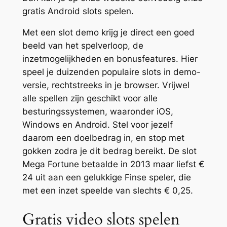
gratis Android slots spelen.
Met een slot demo krijg je direct een goed
beeld van het spelverloop, de
inzetmogelijkheden en bonusfeatures. Hier
speel je duizenden populaire slots in demo-
versie, rechtstreeks in je browser. Vrijwel
alle spellen zijn geschikt voor alle
besturingssystemen, waaronder iOS,
Windows en Android. Stel voor jezelf
daarom een doelbedrag in, en stop met
gokken zodra je dit bedrag bereikt. De slot
Mega Fortune betaalde in 2013 maar liefst €
24 uit aan een gelukkige Finse speler, die
met een inzet speelde van slechts € 0,25.
Gratis video slots spelen