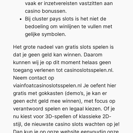
vaak er inzetvereisten vastzitten aan
casino bonussen.
Bij cluster pays slots is het niet de
bedoeling om winlijnen te vullen met
gelijke symbolen.
Het grote nadeel van gratis slots spelen is
dat je geen geld kan winnen. Daarom
kunnen wij je op dit moment helaas geen
toegang verlenen tot casinoslotsspelen.nl.
Neem contact op
viainfoatcasinoslotsspelen.nl Je oefent hier
gratis met gokkasten (demo’s, je kan er
geen echt geld mee winnen), met focus op
verantwoord spelen en legaal kiezen. Of je
nu kiest voor 3D-spellen of klassieke 2D-
stijl, de nieuwste casino slots wachten op je!
Dan kun je op onze website eenvoudig onze