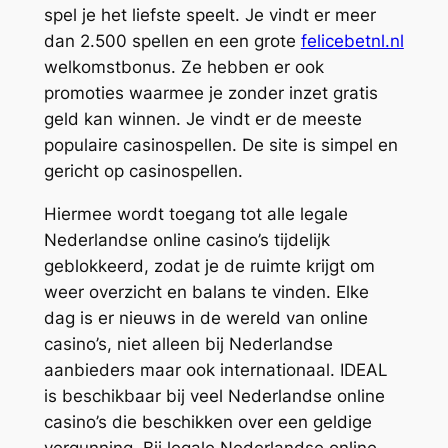
spel je het liefste speelt. Je vindt er meer
dan 2.500 spellen en een grote
felicebetnl.nl
welkomstbonus. Ze hebben er ook
promoties waarmee je zonder inzet gratis
geld kan winnen. Je vindt er de meeste
populaire casinospellen. De site is simpel en
gericht op casinospellen.
Hiermee wordt toegang tot alle legale
Nederlandse online casino’s tijdelijk
geblokkeerd, zodat je de ruimte krijgt om
weer overzicht en balans te vinden. Elke
dag is er nieuws in de wereld van online
casino’s, niet alleen bij Nederlandse
aanbieders maar ook internationaal. IDEAL
is beschikbaar bij veel Nederlandse online
casino’s die beschikken over een geldige
vergunning. Bij legale Nederlandse online