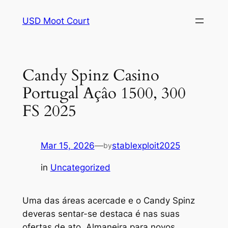
Skip
USD Moot Court
to
content
Candy Spinz Casino
Portugal Açâo 1500, 300
FS 2025
Mar 15, 2026
—
stablexploit2025
by
in
Uncategorized
Uma das áreas acercade e o Candy Spinz
deveras sentar-se destaca é nas suas
ofertas de ato. Almaneira para novos