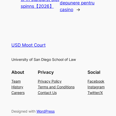
depunere pentru
spinns【2026】
casino
→
USD Moot Court
University of San Diego School of Law
About
Privacy
Social
Team
Privacy Policy
Facebook
History
Terms and Conditions
Instagram
Careers
Contact Us
Twitter/X
Designed with
WordPress