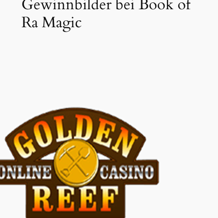
Gewinnbilder bei Book of
Ra Magic