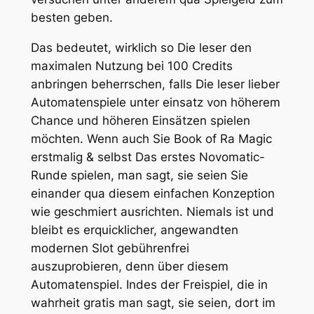
besten geben.
Das bedeutet, wirklich so Die leser den
maximalen Nutzung bei 100 Credits
anbringen beherrschen, falls Die leser lieber
Automatenspiele unter einsatz von höherem
Chance und höheren Einsätzen spielen
möchten. Wenn auch Sie Book of Ra Magic
erstmalig & selbst Das erstes Novomatic-
Runde spielen, man sagt, sie seien Sie
einander qua diesem einfachen Konzeption
wie geschmiert ausrichten. Niemals ist und
bleibt es erquicklicher, angewandten
modernen Slot gebührenfrei
auszuprobieren, denn über diesem
Automatenspiel. Indes der Freispiel, die in
wahrheit gratis man sagt, sie seien, dort im