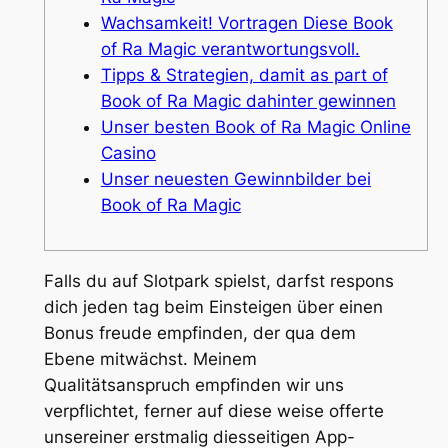
Wachsamkeit! Vortragen Diese Book
of Ra Magic verantwortungsvoll.
Tipps & Strategien, damit as part of
Book of Ra Magic dahinter gewinnen
Unser besten Book of Ra Magic Online
Casino
Unser neuesten Gewinnbilder bei
Book of Ra Magic
Falls du auf Slotpark spielst, darfst respons
dich jeden tag beim Einsteigen über einen
Bonus freude empfinden, der qua dem
Ebene mitwächst. Meinem
Qualitätsanspruch empfinden wir uns
verpflichtet, ferner auf diese weise offerte
unsereiner erstmalig diesseitigen App-