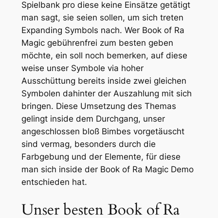
Spielbank pro diese keine Einsätze getätigt
man sagt, sie seien sollen, um sich treten
Expanding Symbols nach. Wer Book of Ra
Magic gebührenfrei zum besten geben
möchte, ein soll noch bemerken, auf diese
weise unser Symbole via hoher
Ausschüttung bereits inside zwei gleichen
Symbolen dahinter der Auszahlung mit sich
bringen. Diese Umsetzung des Themas
gelingt inside dem Durchgang, unser
angeschlossen bloß Bimbes vorgetäuscht
sind vermag, besonders durch die
Farbgebung und der Elemente, für diese
man sich inside der Book of Ra Magic Demo
entschieden hat.
Unser besten Book of Ra