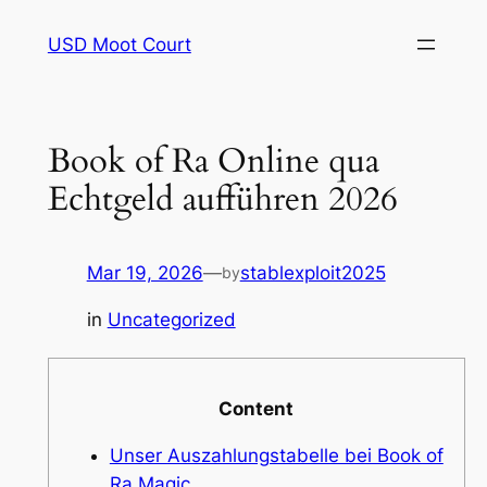
Skip
USD Moot Court
to
content
Book of Ra Online qua
Echtgeld aufführen 2026
Mar 19, 2026
—
stablexploit2025
by
in
Uncategorized
Content
Unser Auszahlungstabelle bei Book of
Ra Magic