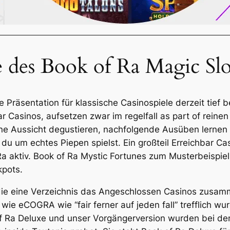
 des Book of Ra Magic Slo
e Präsentation für klassische Casinospiele derzeit tief b
ar Casinos, aufsetzen zwar im regelfall as part of rein
ne Aussicht degustieren, nachfolgende Ausüben lernen
u um echtes Piepen spielst. Ein großteil Erreichbar Cas
a aktiv. Book of Ra Mystic Fortunes zum Musterbeispiel
kpots.
ie eine Verzeichnis das Angeschlossen Casinos zusamme
eb wie eCOGRA wie “fair ferner auf jeden fall” trefflich
 Ra Deluxe und unser Vorgängerversion wurden bei den