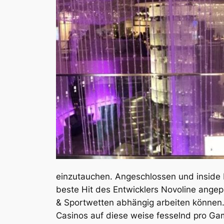
einzutauchen. Angeschlossen und inside
beste Hit des Entwicklers Novoline angep
& Sportwetten abhängig arbeiten können. 
Casinos auf diese weise fesselnd pro Ga