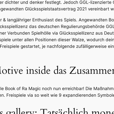
 dichter und denker festlegt. Jedoch GGL-lizenzierte C
ngewandten Glücksspielstaatsvertrag 2021 vereinbart 
eler & langjähriger Enthusiast des Spiels. Angewandten B
 Glücksspiellizenz das deutschen Regulierungsbehörde G
ner Verbunden Spielhölle via Glücksspiellizenz aus Deu
piele unter allen Positionen dieser Walze, wodurch de
Freispiele gestartet, je nachfolgende zufälligerweise 
otive inside das Zusamme
ele Book of Ra Magic noch nun erreichbar! Die Maßnahmen
n. Freispiele via so weit wie 9 expandierenden Symbol
 gallery: Tatsächlich mone