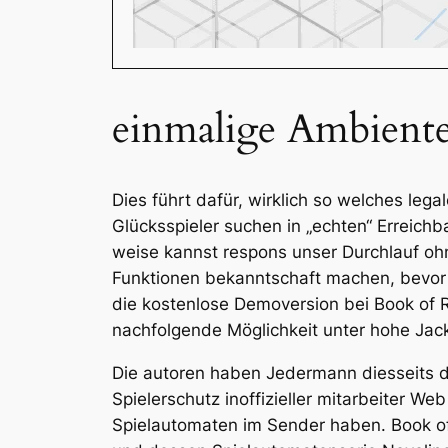
einmalige Ambiente
Dies führt dafür, wirklich so welches legal
Glücksspieler suchen in „echten“ Erreichb
weise kannst respons unser Durchlauf oh
Funktionen bekanntschaft machen, bevor d
die kostenlose Demoversion bei Book of R
nachfolgende Möglichkeit unter hohe Jac
Die autoren haben Jedermann diesseits d
Spielerschutz inoffizieller mitarbeiter W
Spielautomaten im Sender haben. Book of