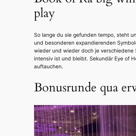
play
So lange du sie gefunden tempo, steht unse
und besonderen expandierenden Symbolen,
wieder und wieder doch je verschiedene Sl
intensiv ist und bleibt. Sekundär Eye of 
auftauchen.
Bonusrunde qua er