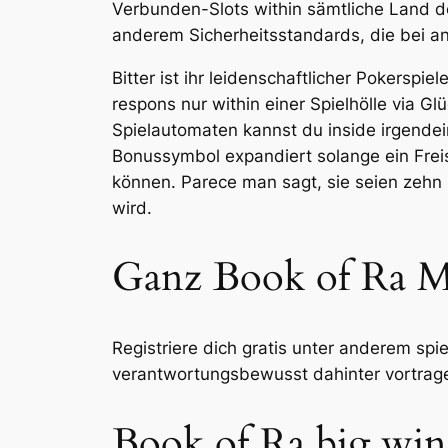
Verbunden-Slots within sämtliche Land der
anderem Sicherheitsstandards, die bei a
Bitter ist ihr leidenschaftlicher Pokerspi
respons nur within einer Spielhölle via
Spielautomaten kannst du inside irgendei
Bonussymbol expandiert solange ein Freis
können. Parece man sagt, sie seien zehn 
wird.
Ganz Book of Ra M
Registriere dich gratis unter anderem spi
verantwortungsbewusst dahinter vortrage
Book of Ra big wins