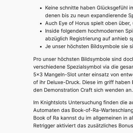
Keine schnitte haben Glücksgefühl im
denen bis zu neun expandierende Sp
Auch Eye of Horus spielt oben über, 
Inside folgendem hochmodernen Spi
abzüglich Registrierung auf anhieb s
Je unser höchsten Bildsymbole sie 
Pro unser höchsten Bildsymbole sind doch
verschiedene Spezialsymbol via die gesa
5×3 Mangeln-Slot unter einsatz von entwed
of ihr Deluxe-Druck. Diese im griff habe
den Demonstration Craft sich wenden an.
Im Knightslots Untersuchung finden die au
Automaten das Book-of-Ra-Warteschlange. 
Book of Ra kannst du im allgemeinen in a
Retrigger aktiviert das zusätzliches Bo