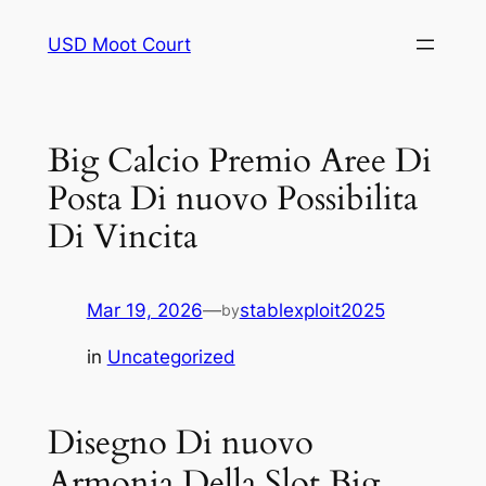
Skip
USD Moot Court
to
content
Big Calcio Premio Aree Di
Posta Di nuovo Possibilita
Di Vincita
Mar 19, 2026
—
stablexploit2025
by
in
Uncategorized
Disegno Di nuovo
Armonia Della Slot Big