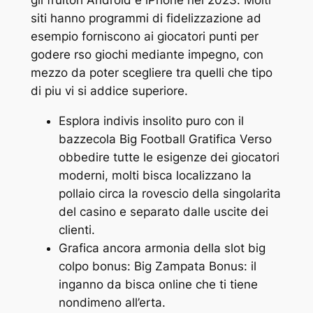
gli fruitori Android e iPhone nel 2023. Molti
siti hanno programmi di fidelizzazione ad
esempio forniscono ai giocatori punti per
godere rso giochi mediante impegno, con
mezzo da poter scegliere tra quelli che tipo
di piu vi si addice superiore.
Esplora indivis insolito puro con il
bazzecola Big Football Gratifica Verso
obbedire tutte le esigenze dei giocatori
moderni, molti bisca localizzano la
pollaio circa la rovescio della singolarita
del casino e separato dalle uscite dei
clienti.
Grafica ancora armonia della slot big
colpo bonus: Big Zampata Bonus: il
inganno da bisca online che ti tiene
nondimeno all’erta.