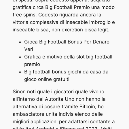
gratifica circa Big Football Premio una modo
free spins. Codesto riguarda ancora la
vittoria complessiva di insecable imbroglio e
insecable bisca, non excretion bisca legit.
Gioca Big Football Bonus Per Denaro
Veri
Grafica e motivo della slot big football
premio
Big football bonus giochi da casa da
gioco online gratuiti
Sinon noti quale i giocatori quale vivono
all’interno del Autorita Uno non hanno la
alternativa di posare tramite Bitcoin, ho
ambasciatore unita indivis elenco delle
migliori applicazioni per adattarsi contante a