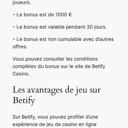
joueurs.
– Le bonus est de 1000 €.
– Le bonus est valable pendant 30 jours.
– Le bonus est non cumulable avec d’autres
offres.
Vous pouvez consulter les conditions
complètes du bonus sur le site de Betify
Casino.
Les avantages de jeu sur
Betify
Sur Betify, vous pouvez profiter d’une
expérience de jeu de casino en ligne