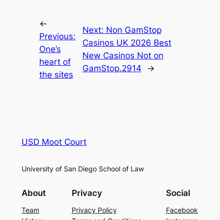
←
Next:
Non GamStop
Previous:
Casinos UK 2026 Best
One’s
New Casinos Not on
heart of
GamStop.2914
→
the sites
USD Moot Court
University of San Diego School of Law
About
Privacy
Social
Team
Privacy Policy
Facebook