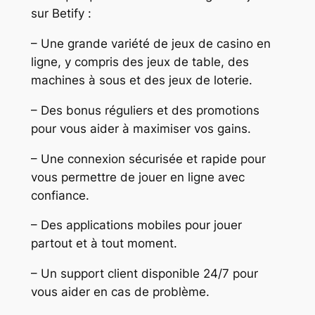
sur Betify :
– Une grande variété de jeux de casino en
ligne, y compris des jeux de table, des
machines à sous et des jeux de loterie.
– Des bonus réguliers et des promotions
pour vous aider à maximiser vos gains.
– Une connexion sécurisée et rapide pour
vous permettre de jouer en ligne avec
confiance.
– Des applications mobiles pour jouer
partout et à tout moment.
– Un support client disponible 24/7 pour
vous aider en cas de problème.