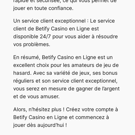
rapide et sécurisée, ce qui vous permet de
jouer en toute confiance.
Un service client exceptionnel : Le service
client de Betify Casino en Ligne est
disponible 24/7 pour vous aider à résoudre
vos problèmes.
En résumé, Betify Casino en Ligne est un
excellent choix pour les amateurs de jeu de
hasard. Avec sa variété de jeux, ses bonus
réguliers et son service client exceptionnel,
vous serez en mesure de gagner de l’argent
et de vous amuser.
Alors, n’hésitez plus ! Créez votre compte à
Betify Casino en Ligne et commencez à
jouer dès aujourd’hui !