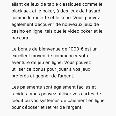
allant de jeux de table classiques comme le
blackjack et le poker, à des jeux de hasard
comme le roulette et le keno. Vous pouvez
également découvrir de nouveaux jeux de
casino en ligne, tels que le video poker et le
baccarat.
Le bonus de bienvenue de 1000 € est un
excellent moyen de commencer votre
aventure de jeu en ligne. Vous pouvez
utiliser ce bonus pour jouer à vos jeux
préférés et gagner de l’argent.
Les paiements sont également faciles et
rapides. Vous pouvez utiliser vos cartes de
crédit ou vos systèmes de paiement en ligne
pour déposer et retirer de l’argent.