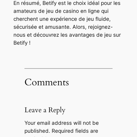
En résumé, Betify est le choix idéal pour les
amateurs de jeu de casino en ligne qui
cherchent une expérience de jeu fluide,
sécurisée et amusante. Alors, rejoignez-
nous et découvrez les avantages de jeu sur
Betify !
Comments
Leave a Reply
Your email address will not be
published.
Required fields are