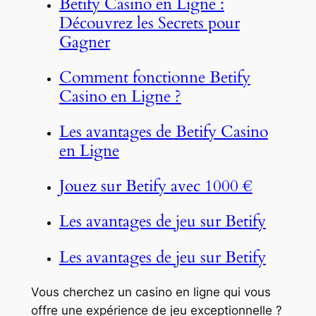
Betify Casino en Ligne :
Découvrez les Secrets pour
Gagner
Comment fonctionne Betify
Casino en Ligne ?
Les avantages de Betify Casino
en Ligne
Jouez sur Betify avec 1000 €
Les avantages de jeu sur Betify
Les avantages de jeu sur Betify
Vous cherchez un casino en ligne qui vous
offre une expérience de jeu exceptionnelle ?