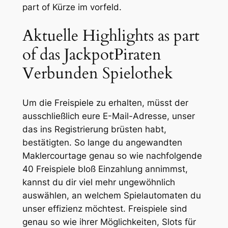
part of Kürze im vorfeld.
Aktuelle Highlights as part
of das JackpotPiraten
Verbunden Spielothek
Um die Freispiele zu erhalten, müsst der
ausschließlich eure E-Mail-Adresse, unser
das ins Registrierung brüsten habt,
bestätigten. So lange du angewandten
Maklercourtage genau so wie nachfolgende
40 Freispiele bloß Einzahlung annimmst,
kannst du dir viel mehr ungewöhnlich
auswählen, an welchem Spielautomaten du
unser effizienz möchtest. Freispiele sind
genau so wie ihrer Möglichkeiten, Slots für