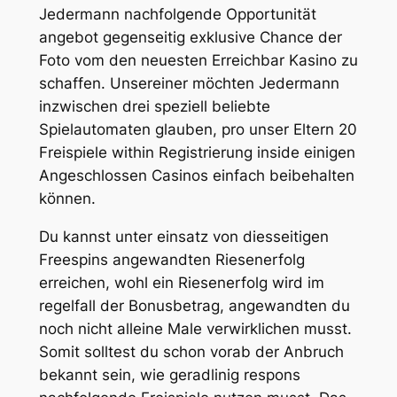
Jedermann nachfolgende Opportunität
angebot gegenseitig exklusive Chance der
Foto vom den neuesten Erreichbar Kasino zu
schaffen.
Unsereiner möchten Jedermann
inzwischen drei speziell beliebte
Spielautomaten glauben, pro unser Eltern 20
Freispiele within Registrierung inside einigen
Angeschlossen Casinos einfach beibehalten
können.
Du kannst unter einsatz von diesseitigen
Freespins angewandten Riesenerfolg
erreichen, wohl ein Riesenerfolg wird im
regelfall der Bonusbetrag, angewandten du
noch nicht alleine Male verwirklichen musst.
Somit solltest du schon vorab der Anbruch
bekannt sein, wie geradlinig respons