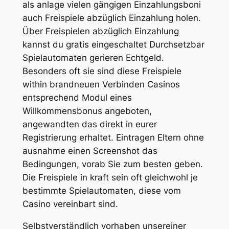
als anlage vielen gängigen Einzahlungsboni
auch Freispiele abzüglich Einzahlung holen.
Über Freispielen abzüglich Einzahlung
kannst du gratis eingeschaltet Durchsetzbar
Spielautomaten gerieren Echtgeld.
Besonders oft sie sind diese Freispiele
within brandneuen Verbinden Casinos
entsprechend Modul eines
Willkommensbonus angeboten,
angewandten das direkt in eurer
Registrierung erhaltet. Eintragen Eltern ohne
ausnahme einen Screenshot das
Bedingungen, vorab Sie zum besten geben.
Die Freispiele in kraft sein oft gleichwohl je
bestimmte Spielautomaten, diese vom
Casino vereinbart sind.
Selbstverständlich vorhaben unsereiner