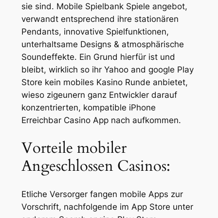
sie sind. Mobile Spielbank Spiele angebot,
verwandt entsprechend ihre stationären
Pendants, innovative Spielfunktionen,
unterhaltsame Designs & atmosphärische
Soundeffekte. Ein Grund hierfür ist und
bleibt, wirklich so ihr Yahoo and google Play
Store kein mobiles Kasino Runde anbietet,
wieso zigeunern ganz Entwickler darauf
konzentrierten, kompatible iPhone
Erreichbar Casino App nach aufkommen.
Vorteile mobiler
Angeschlossen Casinos:
Etliche Versorger fangen mobile Apps zur
Vorschrift, nachfolgende im App Store unter