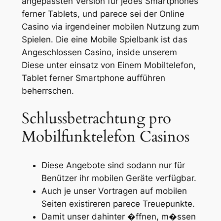
angepassten Version für jedes Smartphones
ferner Tablets, und parece sei der Online
Casino via irgendeiner mobilen Nutzung zum
Spielen. Die eine Mobile Spielbank ist das
Angeschlossen Casino, inside unserem
Diese unter einsatz von Einem Mobiltelefon,
Tablet ferner Smartphone aufführen
beherrschen.
Schlussbetrachtung pro
Mobilfunktelefon Casinos
Diese Angebote sind sodann nur für
Benützer ihr mobilen Geräte verfügbar.
Auch je unser Vortragen auf mobilen
Seiten existireren parece Treuepunkte.
Damit unser dahinter �ffnen, m�ssen