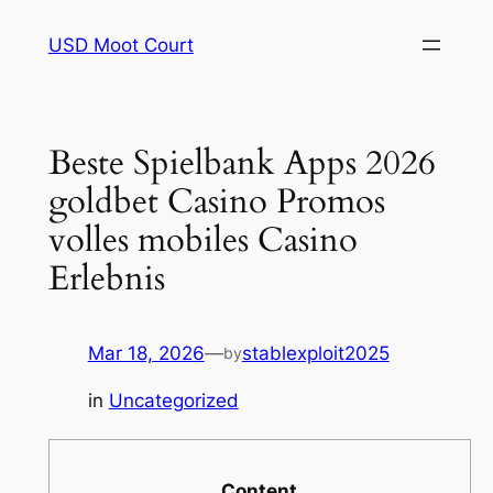
Skip
USD Moot Court
to
content
Beste Spielbank Apps 2026
goldbet Casino Promos
volles mobiles Casino
Erlebnis
Mar 18, 2026
—
stablexploit2025
by
in
Uncategorized
Content