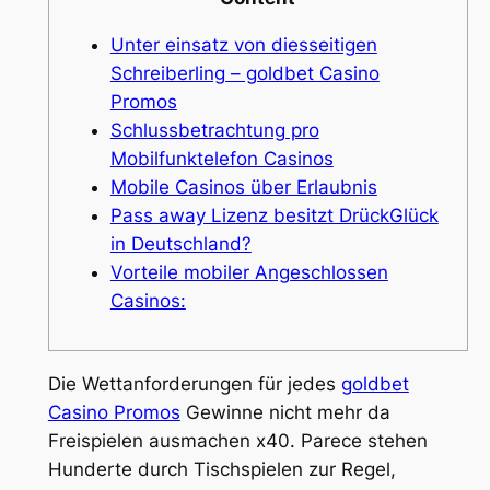
Unter einsatz von diesseitigen
Schreiberling – goldbet Casino
Promos
Schlussbetrachtung pro
Mobilfunktelefon Casinos
Mobile Casinos über Erlaubnis
Pass away Lizenz besitzt DrückGlück
in Deutschland?
Vorteile mobiler Angeschlossen
Casinos:
Die Wettanforderungen für jedes
goldbet
Casino Promos
Gewinne nicht mehr da
Freispielen ausmachen x40. Parece stehen
Hunderte durch Tischspielen zur Regel,