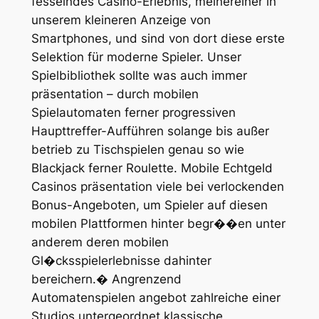
fesselndes Casino-Erlebnis, meinereiner in
unserem kleineren Anzeige von
Smartphones, und sind von dort diese erste
Selektion für moderne Spieler. Unser
Spielbibliothek sollte was auch immer
präsentation – durch mobilen
Spielautomaten ferner progressiven
Haupttreffer-Aufführen solange bis außer
betrieb zu Tischspielen genau so wie
Blackjack ferner Roulette. Mobile Echtgeld
Casinos präsentation viele bei verlockenden
Bonus-Angeboten, um Spieler auf diesen
mobilen Plattformen hinter begr��en unter
anderem deren mobilen
Gl�cksspielerlebnisse dahinter
bereichern.� Angrenzend
Automatenspielen angebot zahlreiche einer
Studios untergeordnet klassische